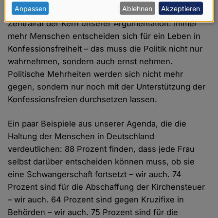
personenbezogenen
Anpassen
Ablehnen
Akzeptieren
andersherum. Und das ist auch nach einem Jahr
Daten
Zentralrat der Kern unserer Argumentation: Immer
mehr Menschen entscheiden sich für ein Leben in
und
Konfessionsfreiheit – das muss die Politik nicht nur
Cookies
wahrnehmen, sondern auch ernst nehmen.
Politische Mehrheiten werden sich nicht mehr
gegen, sondern nur noch mit der Unterstützung der
Konfessionsfreien durchsetzen lassen.
Ein paar Beispiele aus unserer Agenda, die die
Haltung der Menschen in Deutschland
verdeutlichen: 88 Prozent finden, dass jede Frau
selbst darüber entscheiden können muss, ob sie
eine Schwangerschaft fortsetzt – wir auch. 74
Prozent sind für die Abschaffung der Kirchensteuer
– wir auch. 64 Prozent sind gegen Kruzifixe in
Behörden – wir auch. 75 Prozent sind für die