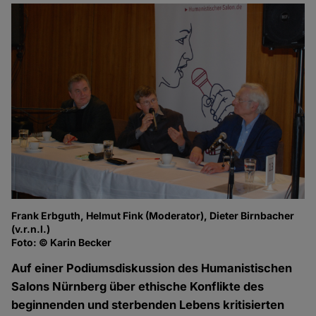
Frank Erbguth, Helmut Fink (Moderator), Dieter Birnbacher
Di
(v.r.n.l.)
Fo
Foto: © Karin Becker
Auf einer Podiumsdiskussion des Humanistischen
Salons Nürnberg über ethische Konflikte des
beginnenden und sterbenden Lebens kritisierten