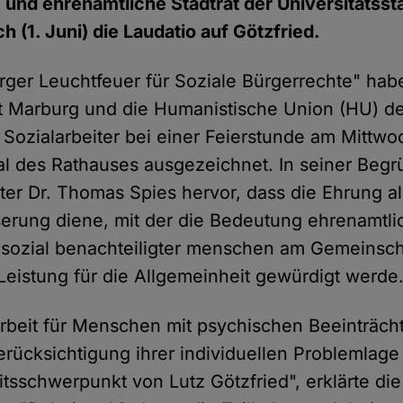
und ehrenamtliche Stadtrat der Universitätss
h (1. Juni) die Laudatio auf Götzfried.
ger Leuchtfeuer für Soziale Bürgerrechte" hab
dt Marburg und die Humanistische Union (HU) d
Sozialarbeiter bei einer Feierstunde am Mittwo
al des Rathauses ausgezeichnet. In seiner Beg
er Dr. Thomas Spies hervor, dass die Ehrung al
erung diene, mit der die Bedeutung ehrenamtli
e sozial benachteiligter menschen am Gemeinsch
eistung für die Allgemeinheit gewürdigt werde
Arbeit für Menschen mit psychischen Beeinträch
ücksichtigung ihrer individuellen Problemlage i
tsschwerpunkt von Lutz Götzfried", erklärte die 