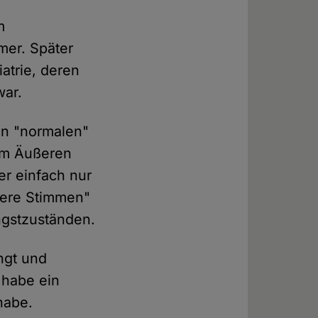
m
mer. Später
iatrie, deren
war.
en "normalen"
vom Äußeren
r einfach nur
ere Stimmen"
Angstzuständen.
ngt und
 habe ein
habe.