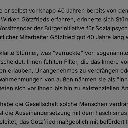
e er selbst vor knapp 40 Jahren bereits von de
 Wirken Götzfrieds erfahren, erinnerte sich Stür
rsitzender der Bürgerinitiative für Sozialpsych
licher Mitarbeiter Götzfried gut 40 Jahre lang 
rklärte Stürmer, was "verrückte" von sogenannt
cheidet: Ihnen fehlten Filter, die das Innere 
nen erlauben, Unangenehmes zu verdrängen ode
ahrnehmungen von außen nähmen sie als "inn
teten sich vor ihnen bis hin zu existenziellen 
habe die Gesellschaft solche Menschen verdrä
st die Auseinandersetzung mit dem Faschismus
eitet, das Götzfried maßgeblich mit befördert 