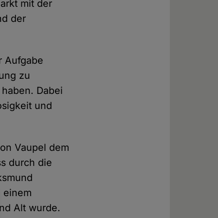
arkt mit der
nd der
ur Aufgabe
rung zu
n haben. Dabei
osigkeit und
Egon Vaupel dem
ss durch die
olksmund
u einem
und Alt wurde.