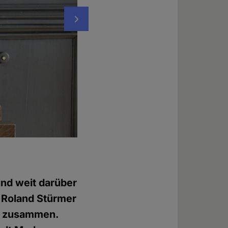
Nächstes
Preisübergabe durch Dr. Thomas Spies, O
Foto: © Dragan Pavlovic
und weit darüber
e Roland Stürmer
 zusammen.