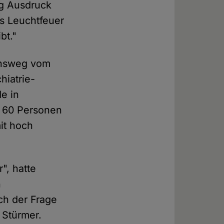
ng Ausdruck
ls Leuchtfeuer
bt."
bensweg vom
hiatrie-
e in
u 60 Personen
it hoch
", hatte
h
ch der Frage
e Stürmer.