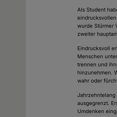
Als Student hab
eindrucksvollen
wurde Stürmer Vo
zweiter hauptamt
Eindrucksvoll e
Menschen unters
trennen und ih
hinzunehmen. W
wahr oder fürch
Jahrzehntelang 
ausgegrenzt. Er
Umdenken eingel