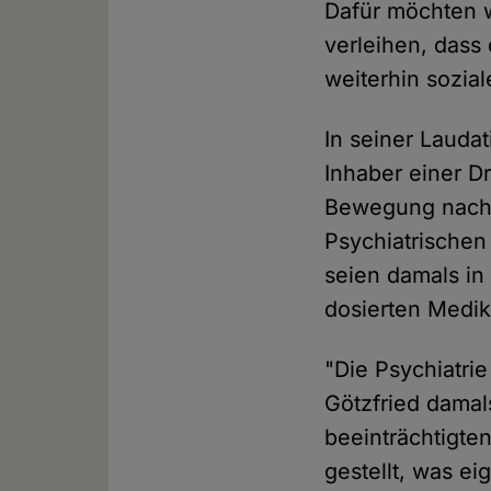
Dafür möchten 
verleihen, dass 
weiterhin sozial
In seiner Lauda
Inhaber einer D
Bewegung nach.
Psychiatrischen
seien damals in
dosierten Medik
"Die Psychiatrie
Götzfried damals
beeinträchtigte
gestellt, was ei