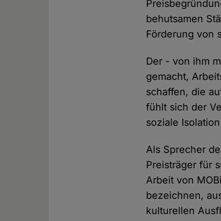
Preisbegründung
behutsamen Stär
Förderung von st
Der - von ihm m
gemacht, Arbeit
schaffen, die a
fühlt sich der V
soziale Isolation
Als Sprecher de
Preisträger für 
Arbeit von MOB
bezeichnen, aus
kulturellen Ausf