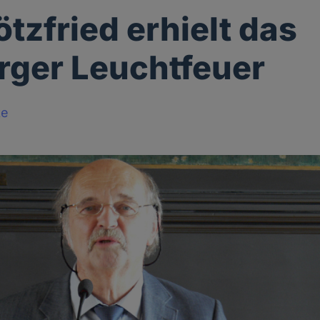
ötzfried erhielt das
ger Leuchtfeuer
ke