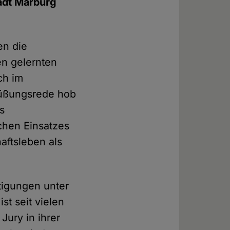
tadt Marburg
en die
en gelernten
ch im
rüßungsrede hob
s
chen Einsatzes
aftsleben als
.
tigungen unter
st seit vielen
Jury in ihrer