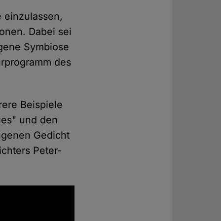
e einzulassen,
ionen. Dabei sei
ungene Symbiose
turprogramm des
rere Beispiele
ues" und den
ngenen Gedicht
ichters Peter-