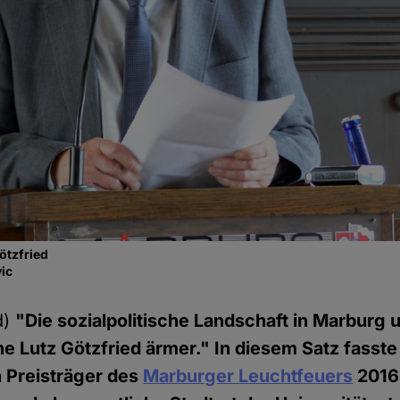
ötzfried
vic
d)
"Die sozialpolitische Landschaft in Marburg 
e Lutz Götzfried ärmer." In diesem Satz fasst
n Preisträger des
Marburger Leuchtfeuers
2016