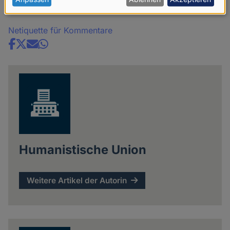
personenbezogenen
Kommentare
Daten
und
Netiquette für Kommentare
Cookies
Share
news
Humanistische Union
Weitere Artikel der Autorin