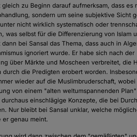
 gleich zu Beginn darauf aufmerksam, dass es 
andlung, sondern um seine subjektive Sicht ge
tunter nicht wirklich systematisch oder trennsch
n, was selbst für die Differenzierung von Islam 
st dann bei Sansal das Thema, dass auch in Alge
lamismus ignoriert wurde. Er habe sich nach der
rung über Märkte und Moscheen verbreitet, die 
durch die Predigten erobert worden. Insbesonde
 immer wieder auf die Muslimbruderschaft, wobe
ung von einem "alten weltumspannenden Plan" (
bt durchaus einschlägige Konzepte, die bei Dur
. Nur bleibt bei Sansal unklar, welche möglic
e er genau meint.
erung wird dann zwischen dem "gemäßigten" un