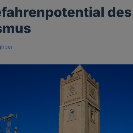
fahrenpotential des
ismus
ghber