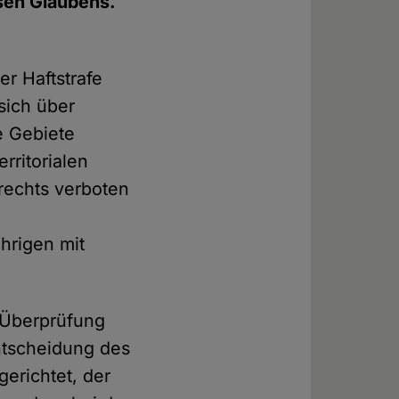
ösen Glaubens.
er Haftstrafe
 sich über
e Gebiete
rritorialen
frechts verboten
hrigen mit
 Überprüfung
Entscheidung des
erichtet, der