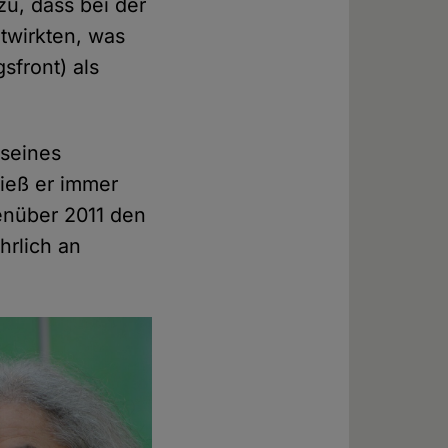
zu, dass bei der
twirkten, was
sfront) als
 seines
tieß er immer
genüber 2011 den
hrlich an