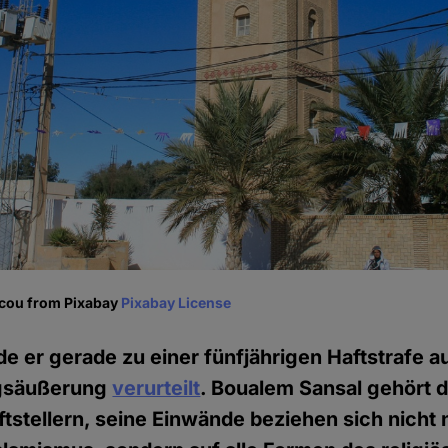
acou from Pixabay
Pixabay License
de er gerade zu einer fünfjährigen Haftstrafe a
gsäußerung
verurteilt
. Boualem Sansal gehört d
iftstellern, seine Einwände beziehen sich nicht 