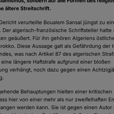
slamismus, sondern auf alle Formen des religi
 ältere Streitschrift.
Gericht verurteilte Boualem Sansal jüngst zu ein
 Der algerisch-französische Schriftsteller hatte
iten geäußert. Für ihn gehören Algeriens östlich
rokko. Diese Aussage galt als Gefährdung der te
andes, was nach Artikel 87 des algerischen Stra
 eine längere Haftstrafe aufgrund einer bloßen
ng verhängt, noch dazu gegen einen Achtzigjä
g.
gehende Behauptungen hielten einer kritischen
dass hier von einer mehr als nur zweifelhaften 
angen werden kann. Sie ist gegen einen Autor g