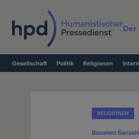
Direkt
zum
Inhalt
Der 
Vollt
Gesellschaft
Politik
Religionen
Inter
Hauptnavigation
RELIGIONEN
Boualem Sansals 