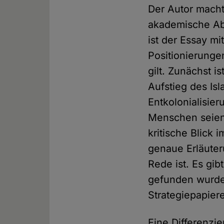
Der Autor macht
akademische Abh
ist der Essay mi
Positionierunge
gilt. Zunächst i
Aufstieg des Is
Entkolonialisie
Menschen seien 
kritische Blick
genaue Erläuter
Rede ist. Es gi
gefunden wurden
Strategiepapier
Eine Differenzi