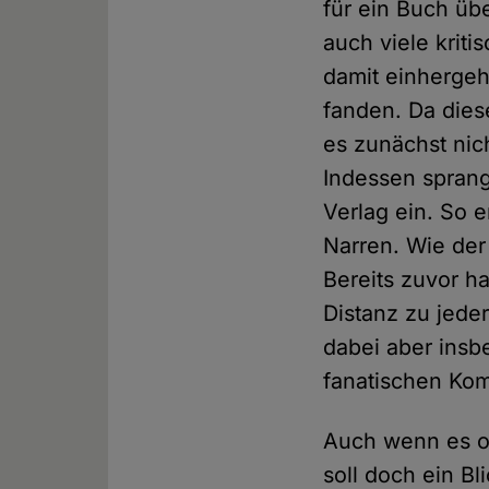
für ein Buch übe
auch viele krit
damit einherge
fanden. Da die
es zunächst nich
Indessen sprang
Verlag ein. So 
Narren. Wie der 
Bereits zuvor ha
Distanz zu jede
dabei aber insb
fanatischen Kom
Auch wenn es of
soll doch ein Bl