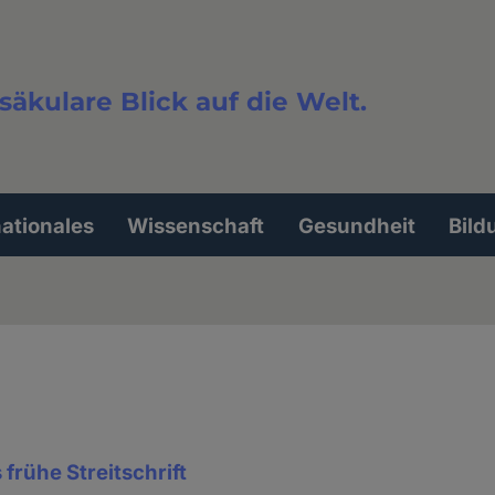
säkulare Blick auf die Welt.
extsuche
nationales
Wissenschaft
Gesundheit
Bild
frühe Streitschrift