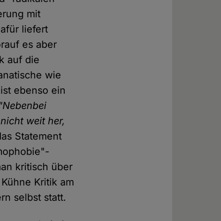
erung mit
für liefert
orauf es aber
k auf die
anatische wie
 ist ebenso ein
"Nebenbei
icht weit her,
 das Statement
amophobie"-
n kritisch über
 Kühne Kritik am
 selbst statt.