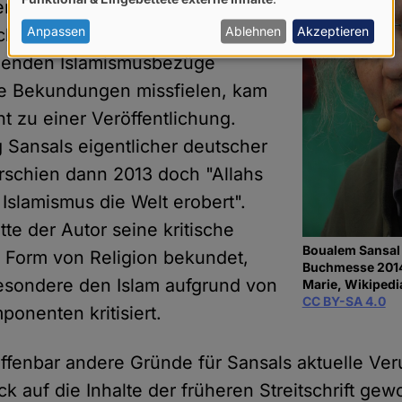
von
r Islamismus erhalten, worin sich
personenbezogenen
Anpassen
Ablehnen
Akzeptieren
ische Aussagen zum Islam und die
Daten
henden Islamismusbezüge
und
se Bekundungen missfielen, kam
Cookies
t zu einer Veröffentlichung.
 Sansals eigentlicher deutscher
erschien dann 2013 doch "Allahs
Islamismus die Welt erobert".
tte der Autor seine kritische
Boualem Sansal 
r Form von Religion bekundet,
Buchmesse 2014
esondere den Islam aufgrund von
Marie, Wikipedi
CC BY-SA 4.0
ponenten kritisiert.
fenbar andere Gründe für Sansals aktuelle Verur
ick auf die Inhalte der früheren Streitschrift ge