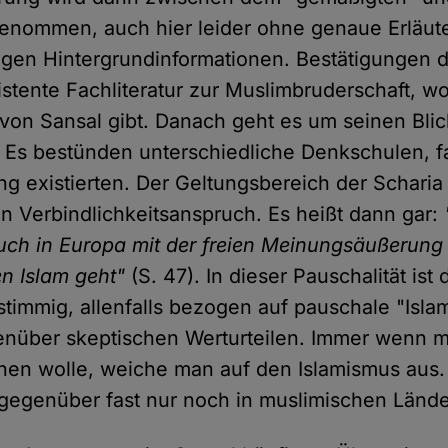
enommen, auch hier leider ohne genaue Erläut
igen Hintergrundinformationen. Bestätigungen da
istente Fachliteratur zur Muslimbruderschaft, w
von Sansal gibt. Danach geht es um seinen Blic
: Es bestünden unterschiedliche Denkschulen, f
ng existierten. Der Geltungsbereich der Scharia
 Verbindlichkeitsanspruch. Es heißt dann gar:
auch in Europa mit der freien Meinungsäußerung n
n Islam geht"
(S. 47). In dieser Pauschalität ist
 stimmig, allenfalls bezogen auf pauschale "Isl
nüber skeptischen Werturteilen. Immer wenn ma
hen wolle, weiche man auf den Islamismus aus.
gegenüber fast nur noch in muslimischen Ländern