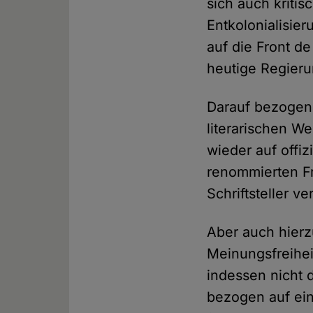
sich auch kritis
Entkolonialisie
auf die Front de
heutige Regierun
Darauf bezogen
literarischen W
wieder auf offi
renommierten Fr
Schriftsteller v
Aber auch hierz
Meinungsfreihei
indessen nicht 
bezogen auf eine