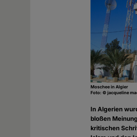
Moschee in Algier
Foto: © jacqueline m
In Algerien wur
bloßen Meinun
kritischen Schr