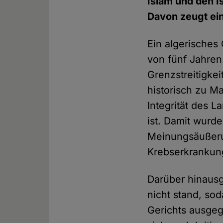
Islam und den I
Davon zeugt eine
Ein algerisches 
von fünf Jahren.
Grenzstreitigke
historisch zu Ma
Integrität des L
ist. Damit wurde
Meinungsäußeru
Krebserkrankun
Darüber hinaus
nicht stand, so
Gerichts ausgeg