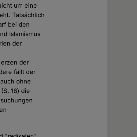
nicht um eine
ht. Tatsächlich
arf bei den
und Islamismus
rien der
Herzen der
re fällt der
i auch ohne
S. 18) die
chsuchungen
hen
d "radikalen"