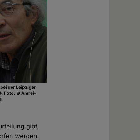
bei der Leipziger
, Foto: © Amrei-
a,
teilung gibt,
worfen werden.