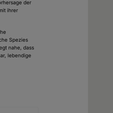
orhersage der
it ihrer
che
iche Spezies
egt nahe, dass
ar, lebendige