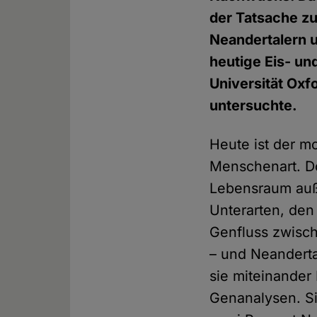
der Tatsache z
Neandertalern 
heutige Eis- un
Universität Oxf
untersuchte.
Heute ist der m
Menschenart. Do
Lebensraum auß
Unterarten, de
Genfluss zwisc
– und Neanderta
sie miteinande
Genanalysen. Si