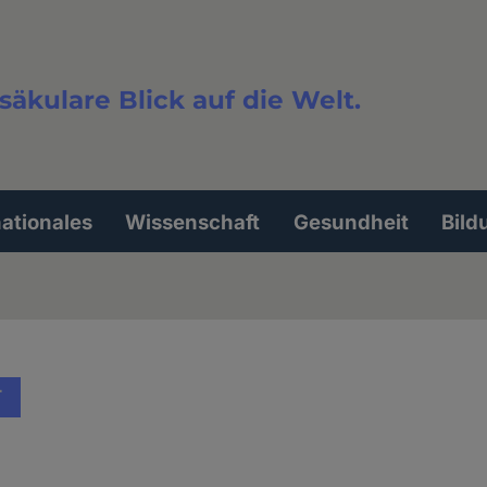
säkulare Blick auf die Welt.
extsuche
nationales
Wissenschaft
Gesundheit
Bild
T