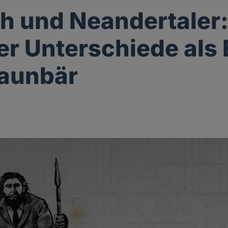
 und Neandertaler
r Unterschiede als 
raunbär
g