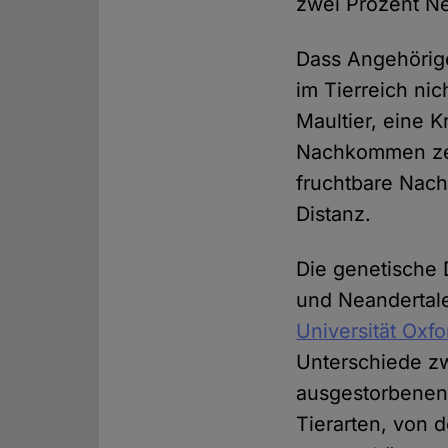
zwei Prozent Ne
Dass Angehörige
im Tierreich nic
Maultier, eine 
Nachkommen zeu
fruchtbare Nac
Distanz.
Die genetische
und Neandertale
Universität Oxfo
Unterschiede z
ausgestorbenen 
Tierarten, von 