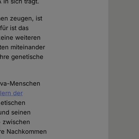
n sich trägt.
en zeugen, ist
für ist das
keine weiteren
ten miteinander
hre genetische
sova-Menschen
lern der
netischen
und seinen
e zwischen
tbare Nachkommen