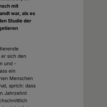
nsch mit
ndt war, als es
len Studie der
getieren
tierende
 er sich den
n und -
ass ein
ernen Menschen
t, sprich: dass
n Jahrzehnt
chschnittlich