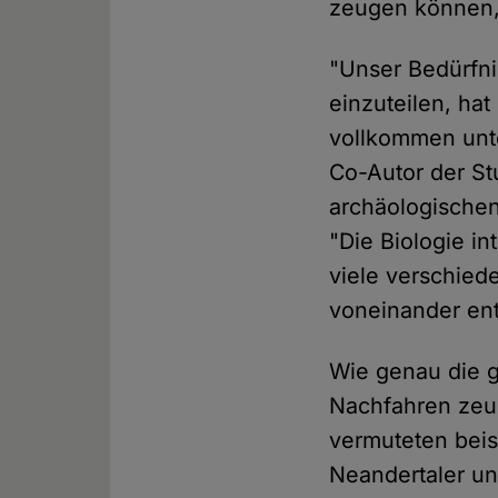
zeugen können, 
"Unser Bedürfni
einzuteilen, ha
vollkommen unte
Co-Autor der St
archäologische
"Die Biologie in
viele verschiede
voneinander ent
Wie genau die g
Nachfahren zeug
vermuteten beis
Neandertaler u