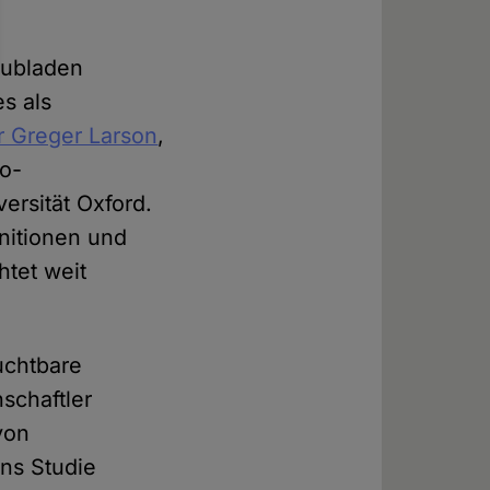
hubladen
s als
r Greger Larson
,
io-
rsität Oxford.
initionen und
htet weit
uchtbare
schaftler
von
ns Studie