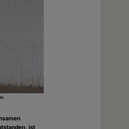
in.
insamen
standen, ist