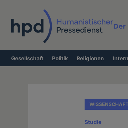
Direkt
zum
Inhalt
Der 
Vollt
Gesellschaft
Politik
Religionen
Inter
Hauptnavigation
WISSENSCHAF
Studie