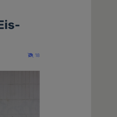
:
Eis-
18