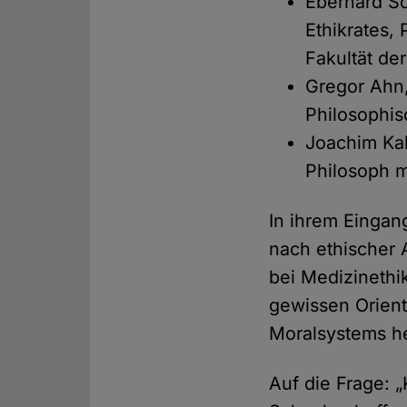
Eberhard Sc
Ethikrates,
Fakultät der
Gregor Ahn,
Philosophis
Joachim Kah
Philosoph m
In ihrem Eingan
nach ethischer A
bei Medizinethik
gewissen Orient
Moralsystems h
Auf die Frage: 