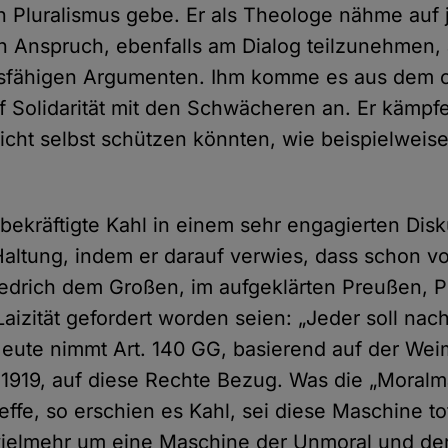
n Pluralismus gebe. Er als Theologe nähme auf j
in Anspruch, ebenfalls am Dialog teilzunehmen, 
sfähigen Argumenten. Ihm komme es aus dem ch
f Solidarität mit den Schwächeren an. Er kämpfe
nicht selbst schützen könnten, wie beispielweise
kräftigte Kahl in einem sehr engagierten Disk
 Haltung, indem er darauf verwies, dass schon v
iedrich dem Großen, im aufgeklärten Preußen, Plu
Laizität gefordert worden seien: „Jeder soll nac
Heute nimmt Art. 140 GG, basierend auf der Wei
1919, auf diese Rechte Bezug. Was die „Moral
effe, so erschien es Kahl, sei diese Maschine to
vielmehr um eine Maschine der Unmoral und de