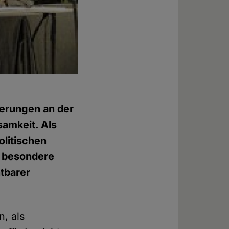
ierungen an der
samkeit. Als
litischen
ne besondere
tbarer
n, als