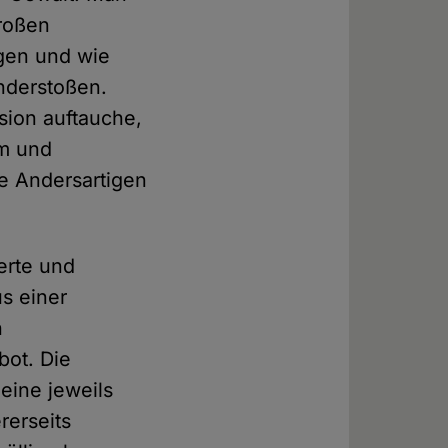
großen
egen und wie
anderstoßen.
ssion auftauche,
um und
ie Andersartigen
erte und
s einer
h
ot. Die
 eine jeweils
rerseits