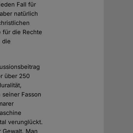
eden Fall für
aber natürlich
ristlichen
 für die Rechte
 die
ussionsbeitrag
or über 250
ralität,
h seiner Fasson
marer
maschine
tal verunglückt.
r Gewalt. Man