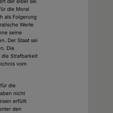
rt der Bibel sei
für die Moral
h als Folgerung
ralische Werte
ohne seine
n. Der Staat sei
n. Die
die Strafbarkeit
leichnis vom
für die
aben nicht
sen erfüllt
unter den