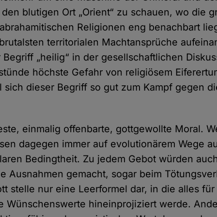
 den blutigen Ort „Orient“ zu schauen, wo die 
 abrahamitischen Religionen eng benachbart li
 brutalsten territorialen Machtansprüche aufein
egriff „heilig“ in der gesellschaftlichen Disku
tünde höchste Gefahr von religiösem Eiferert
l sich dieser Begriff so gut zum Kampf gegen d
este, einmalig offenbarte, gottgewollte Moral. W
en dagegen immer auf evolutionärem Wege au
laren Bedingtheit. Zu jedem Gebot würden auc
e Ausnahmen gemacht, sogar beim Tötungsverb
t stelle nur eine Leerformel dar, in die alles für
e Wünschenswerte hineinprojiziert werde. Ande