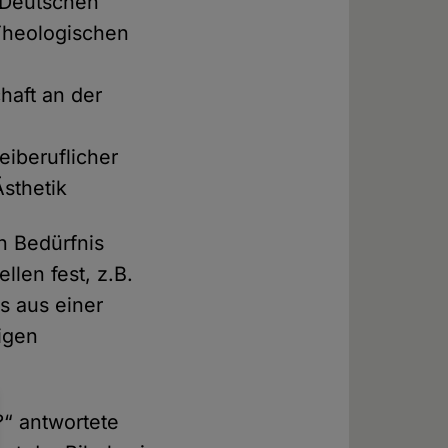
s Deutschen
-Theologischen
haft an der
eiberuflicher
Ästhetik
n Bedürfnis
llen fest, z.B.
as aus einer
igen
?“ antwortete