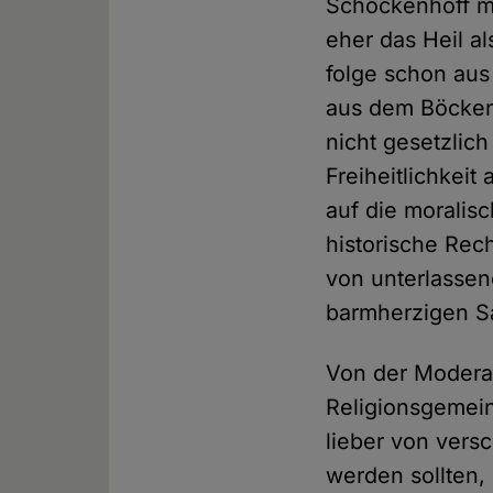
Schockenhoff mit
eher das Heil al
folge schon aus
aus dem Böckenf
nicht gesetzlic
Freiheitlichkeit
auf die moralis
historische Rec
von unterlassen
barmherzigen Sa
Von der Moderat
Religionsgemei
lieber von vers
werden sollten,