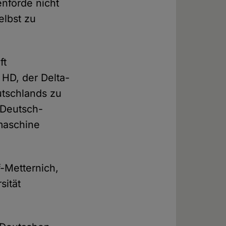
enförde nicht
elbst zu
ft
 HD, der Delta-
utschlands zu
 Deutsch-
maschine
-Metternich,
sität