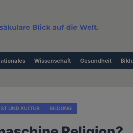
säkulare Blick auf die Welt.
extsuche
nationales
Wissenschaft
Gesundheit
Bild
ST UND KULTUR
BILDUNG
aschine Religion?