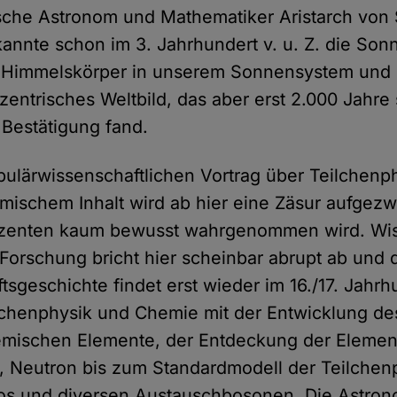
ische Astronom und Mathematiker Aristarch von
kannte schon im 3. Jahrhundert v. u. Z. die Son
Himmels­körper in unserem Sonnen­system und 
o­­zentrisches Weltbild, das aber erst 2.000 Jahre
 Bestätigung fand.
är­­wissen­­schaft­lichen Vortrag über Teilchen­p
mischem Inhalt wird ab hier eine Zäsur aufgez
zenten kaum bewusst wahrgenommen wird. Wis
Forschung bricht hier scheinbar abrupt ab und 
ts­geschichte findet erst wieder im 16./17. Jahrhu
chen­physik und Chemie mit der Entwicklung de
emischen Elemente, der Entdeckung der Element
n, Neutron bis zum Standardmodell der Teilchen
os und diversen Aus­tausch­­bosonen. Die Astrono