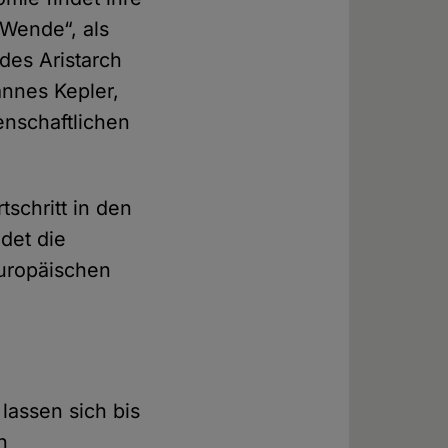
 Wende“, als
 des Aristarch
annes Kepler,
nschaft­lichen
schritt in den
det die
europäischen
lassen sich bis
n