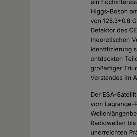
ein hoch­intere
Higgs-Boson am
von 125.3+0.6 
Detektor des CE
theoretischen V
Identifizierung
entdeckten Teil
großartiger Tri
Verstandes im 
Der ESA-Satellit
vom Lagrange-Pu
Wellen­längen­b
Radiowellen bis 
unerreichten Prä