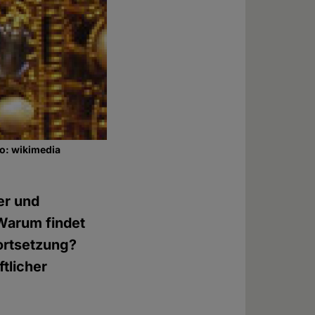
to: wikimedia
er und
Warum findet
Fortsetzung?
tlicher