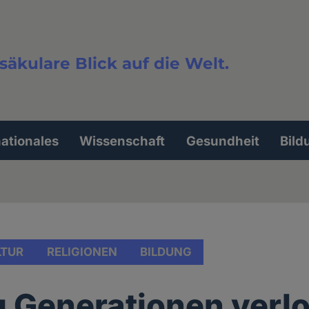
säkulare Blick auf die Welt.
extsuche
nationales
Wissenschaft
Gesundheit
Bild
LTUR
RELIGIONEN
BILDUNG
g Generationen verl