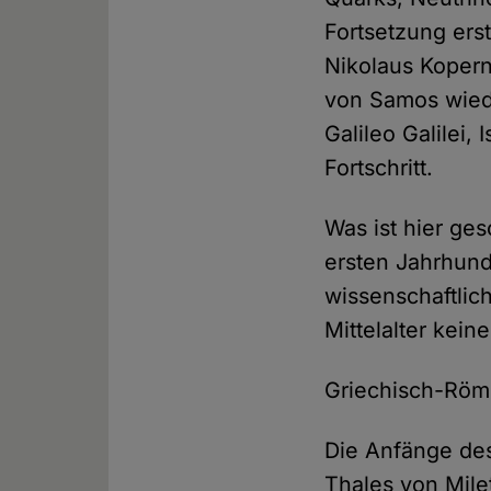
Fortsetzung ers
Nikolaus Koperni
von Samos wiede
Galileo Galilei,
Fortschritt.
Was ist hier ge
ersten Jahrhund
wissenschaftlic
Mittelalter kein
Griechisch-Römi
Die Anfänge des
Thales von Milet