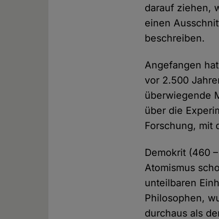
darauf ziehen, 
einen Ausschnitt
beschreiben.
Angefangen hat
vor 2.500 Jahre
überwiegende Me
über die Exper
Forschung, mit 
Demokrit (460 –
Atomismus schon 
unteilbaren Ein
Philosophen, w
durchaus als de