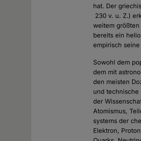
hat. Der griech
230 v. u. Z.) er
weitem größten 
bereits ein heli
empirisch seine
Sowohl dem popul
dem mit astrono
den meisten Do
und technische 
der Wissen­schaf
Atomismus, Teil
systems der ch
Elektron, Proto
Quarks, Neutrin