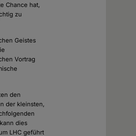
te Chance hat,
chtig zu
chen Geistes
ie
ichen Vortrag
mische
eten den
n der kleinsten,
ch­folgenden
kann dies
zum LHC geführt