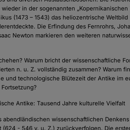
t wieder in der sogenannten „Kopernikanischen
kus (1473 – 1543) das helio­zentrische Welt­bild
r­entdeckte. Die Erfindung des Fernrohrs, Joh
 Isaac Newton markieren den weiteren natur­wisse
schehen? Warum bricht der wissenschaftliche Fort
erten n. u. Z. vollständig zusammen? Warum fin
he und technologische Blütezeit der Antike im 
e Fortsetzung?
sche Antike: Tausend Jahre kulturelle Vielfalt
 abendländischen wissenschaftlichen Denkens 
 (624 - 546 v. u. Z.) zurückverfolgen. Die erste