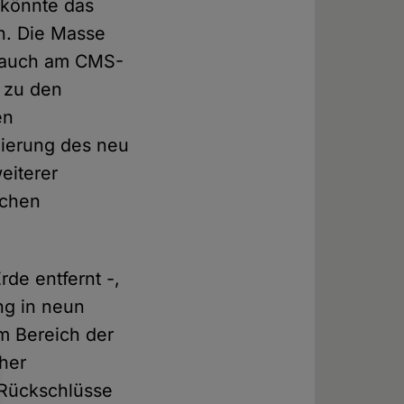
 könnte das
n. Die Masse
s auch am CMS-
 zu den
en
zierung des neu
eiterer
ichen
rde entfernt -,
ng in neun
om Bereich der
sher
 Rück­schlüsse