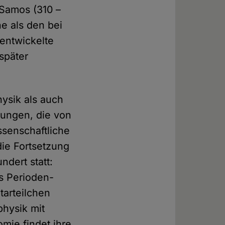
 Samos (310 –
ne als den bei
entwickelte
 später
hysik als auch
wungen, die von
senschaftliche
die Fortsetzung
ndert statt:
s Perioden­
arteilchen
physik mit
mie findet ihre