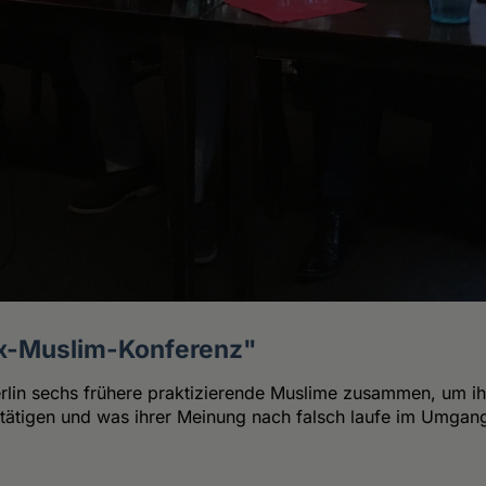
"Ex-Muslim-Konferenz"
Berlin sechs frühere praktizierende Muslime zusammen, um ih
n betätigen und was ihrer Meinung nach falsch laufe im Umga