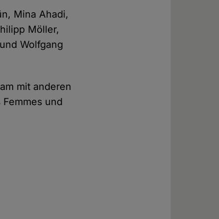
n, Mina Ahadi,
ilipp Möller,
u und Wolfgang
sam mit anderen
es Femmes und