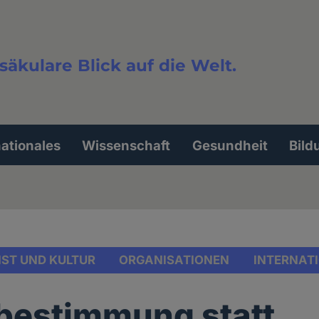
säkulare Blick auf die Welt.
extsuche
nationales
Wissenschaft
Gesundheit
Bild
ST UND KULTUR
ORGANISATIONEN
INTERNAT
bestimmung statt