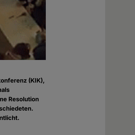
konferenz (KIK),
mals
me Resolution
schiedeten.
tlicht.