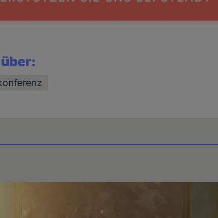
 über:
mkonferenz