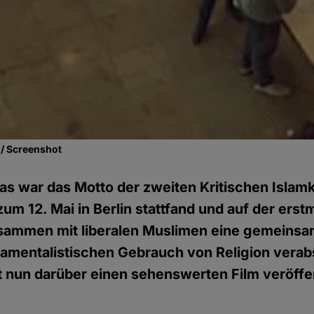
/ Screenshot
as war das Motto der zweiten Kritischen Islam
zum 12. Mai in Berlin stattfand und auf der erst
zusammen mit liberalen Muslimen eine gemeinsa
amentalistischen Gebrauch von Religion verab
t nun darüber einen sehenswerten Film veröffen