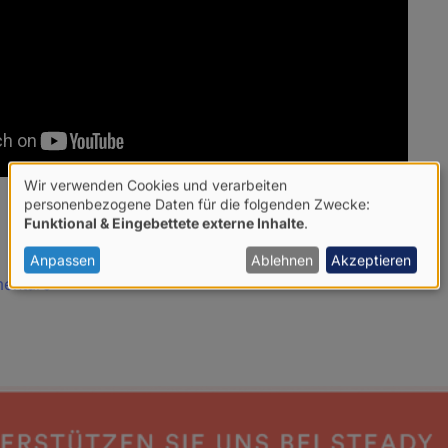
Wir verwenden Cookies und verarbeiten
Verwendung
personenbezogene Daten für die folgenden Zwecke:
Funktional & Eingebettete externe Inhalte
.
von
personenbezogenen
Anpassen
Ablehnen
Akzeptieren
mentare
Daten
und
Cookies