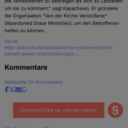
die Verstorbenen zu beerdigen als sich zu Lebzeiten
um sie zu kümmern" sagt Kapachawo. Er gründete
die Organisation "Von der Kirche Verstoßene"
(Abandoned Grace Ministries), um den Betroffenen
helfen zu können.
Quelle
dw.de
http://www.dw.de/simbabwe-hiv-positiver-pfarrer-
kämpft-gegen-diskriminierung/a-…
Kommentare
Netiquette für Kommentare
Share
news