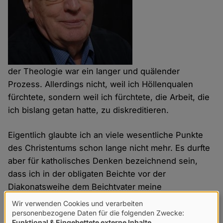
der Theologie war ein langer und quälender
Prozess. Allerdings nicht, weil ich Höllenqualen
fürchtete, sondern weil ich fürchtete, die Arbeit, die
ich bislang getan hatte, zu diskreditieren.
Eigentlich glaubte ich an viele wesentliche Punkte
des Christentums schon lange nicht mehr. Es durfte
aber für katholisches Denken bezeichnend sein,
dass ich in der obligaten Beichte vor der
Diakonatsweihe dem Beichtvater meine
Schwierigkeiten mit einigen Punkten des Glaubens
Wir verwenden Cookies und verarbeiten
Verwendung
bekannte. Daraufhin lobte er mich und sagte, solche
personenbezogene Daten für die folgenden Zwecke:
Funktional & Eingebettete externe Inhalte
.