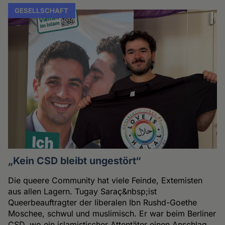
GESELLSCHAFT
„Kein CSD bleibt ungestört“
Die queere Community hat viele Feinde, Extemisten
aus allen Lagern. Tugay Saraç&nbsp;ist
Queerbeauftragter der liberalen Ibn Rushd-Goethe
Moschee, schwul und muslimisch. Er war beim Berliner
CSD, wo ein islamistischer Attentäter einen Anschlag