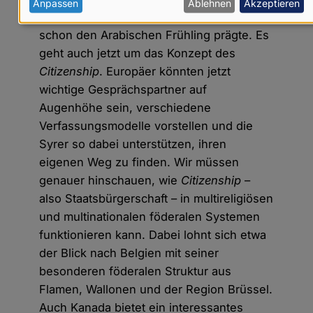
personenbezogenen
Anpassen
Ablehnen
Akzeptieren
Bürgerrechten ist eine Grundtendenz, die
Daten
schon den Arabischen Frühling prägte. Es
und
geht auch jetzt um das Konzept des
Cookies
Citizenship
. Europäer könnten jetzt
wichtige Gesprächspartner auf
Augenhöhe sein, verschiedene
Verfassungsmodelle vorstellen und die
Syrer so dabei unterstützen, ihren
eigenen Weg zu finden. Wir müssen
genauer hinschauen, wie
Citizenship
–
also Staatsbürgerschaft – in multireligiösen
und multinationalen föderalen Systemen
funktionieren kann. Dabei lohnt sich etwa
der Blick nach Belgien mit seiner
besonderen föderalen Struktur aus
Flamen, Wallonen und der Region Brüssel.
Auch Kanada bietet ein interessantes