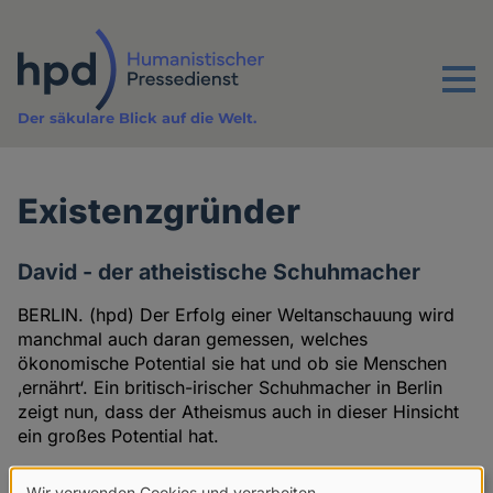
Direkt
zum
Inhalt
Menu
Der säkulare Blick auf die Welt.
Existenzgründer
David - der atheistische Schuhmacher
BERLIN. (hpd) Der Erfolg einer Weltanschauung wird
manchmal auch daran gemessen, welches
ökonomische Potential sie hat und ob sie Menschen
‚ernährt‘. Ein britisch-irischer Schuhmacher in Berlin
zeigt nun, dass der Atheismus auch in dieser Hinsicht
ein großes Potential hat.
20.03.2012
Wir verwenden Cookies und verarbeiten