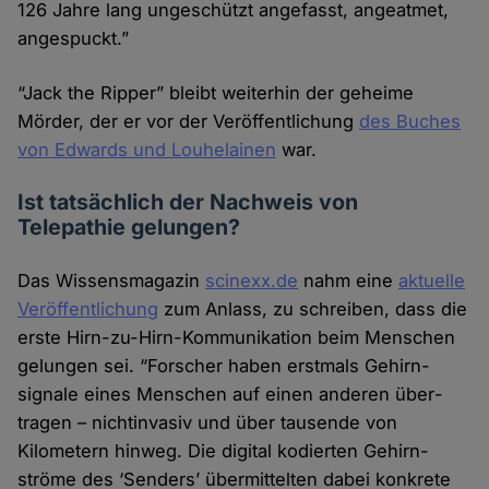
126 Jahre lang unge­schützt angefasst, angeatmet,
angespuckt.”
“Jack the Ripper” bleibt weiterhin der geheime
Mörder, der er vor der Veröffent­lichung
des Buches
von Edwards und Louhelainen
war.
Ist tatsächlich der Nachweis von
Telepathie gelungen?
Das Wissensmagazin
scinexx.de
nahm eine
aktuelle
Veröffent­lichung
zum Anlass, zu schreiben, dass die
erste Hirn-zu-Hirn-Kommunikation beim Menschen
gelungen sei. “Forscher haben erstmals Gehirn­
signale eines Menschen auf einen anderen über­
tragen – nichtinvasiv und über tausende von
Kilometern hinweg. Die digital kodierten Gehirn­
ströme des ‘Senders’ über­mittelten dabei konkrete