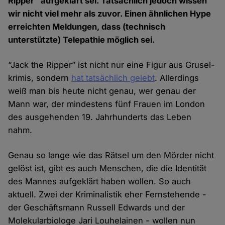
Ripper” aufgeklärt sei. Tatsächlich jedoch wissen
wir nicht viel mehr als zuvor. Einen ähnlichen Hype
erreichten Meldungen, dass (technisch
unterstützte) Tele­pathie möglich sei.
“Jack the Ripper” ist nicht nur eine Figur aus Grusel­
krimis, sondern
hat tat­sächlich gelebt
. Aller­dings
weiß man bis heute nicht genau, wer genau der
Mann war, der mindestens fünf Frauen im London
des aus­gehenden 19. Jahr­hunderts das Leben
nahm.
Genau so lange wie das Rätsel um den Mörder nicht
gelöst ist, gibt es auch Menschen, die die Identität
des Mannes aufgeklärt haben wollen. So auch
aktuell. Zwei der Kriminalistik eher Fernstehende -
der Geschäftsmann Russell Edwards und der
Molekular­biologe Jari Louhelainen - wollen nun