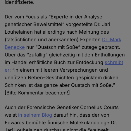
identifizierte.
Der vom Focus als “Experte in der Analyse
genetischer Beweis­mittel” vorgestellte Dr. Jari
Louhelainen hat aller­dings nach Meinung des
(tatsächlichen und anerkannten) Experten
Dr. Mark
Benecke
nur “Quatsch mit Soße” zutage gebracht.
Über das “zufällig” gleichzeitig mit den Enthüllungen
im Handel erhältliche Buch zur Entdeckung
schreibt
er
: “In einem mit leeren Versprechungen und
unnützen Neben-Geschichten gespicktem dicken
Schinken ist das ganze aber Quatsch mit Soße.”
[Bitte Kommentar beachten!]
Auch der Forensische Genetiker Cornelius Courts
weist
in seinem Blog
darauf hin, dass der von
Edwards bemühte finnische Molekular­biologe Dr.
Jari Louhelainen durchaus nicht die “weltweit