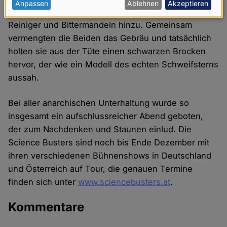
personenbezogenen
Anpassen
Ablehnen
Akzeptieren
nachzuahmen, gab er zwei Eier, Himbeeressig, WC-
Daten
Reiniger und Bittermandeln hinzu. Gemeinsam
und
vermengten die Beiden das Gebräu und tatsächlich
Cookies
holten sie aus der Tüte einen schwarzen Brocken
hervor, der wie ein Modell des echten Schweifsterns
aussah.
Bei aller anarchischen Unterhaltung wurde so
insgesamt ein aufschlussreicher Abend geboten,
der zum Nachdenken und Staunen einlud. Die
Science Busters sind noch bis Ende Dezember mit
ihren verschiedenen Bühnenshows in Deutschland
und Österreich auf Tour, die genauen Termine
finden sich unter
www.sciencebusters.at
.
Kommentare