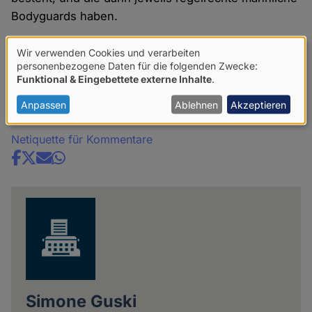
Bodyguards haben.
Vgl:
http://link.springer.com/article/10.1007/s00265-
Wir verwenden Cookies und verarbeiten
Verwendung
personenbezogene Daten für die folgenden Zwecke:
016-2105-3
Funktional & Eingebettete externe Inhalte
.
von
Kommentare
personenbezogenen
Anpassen
Ablehnen
Akzeptieren
Daten
Netiquette für Kommentare
und
Cookies
Share
news
Simone Guski