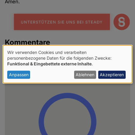
Amen.
Kommentare
Wir verwenden Cookies und verarbeiten
Verwendung
Netiquette für Kommentare
personenbezogene Daten für die folgenden Zwecke:
Funktional & Eingebettete externe Inhalte
.
von
Share
personenbezogenen
Anpassen
Ablehnen
Akzeptieren
news
Daten
und
Cookies