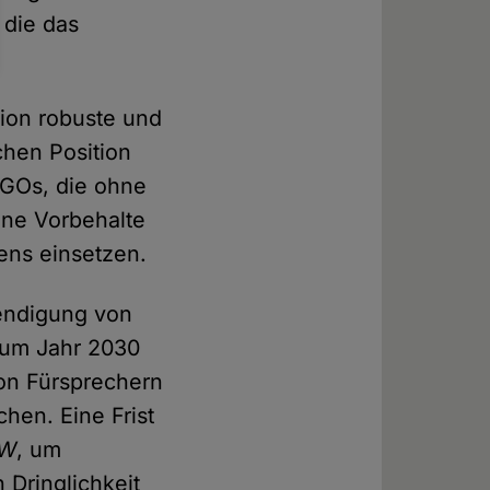
 die das
ion robuste und
chen Position
NGOs, die ohne
hne Vorbehalte
ens einsetzen.
endigung von
zum Jahr 2030
von Fürsprechern
hen. Eine Frist
AW
, um
 Dringlichkeit