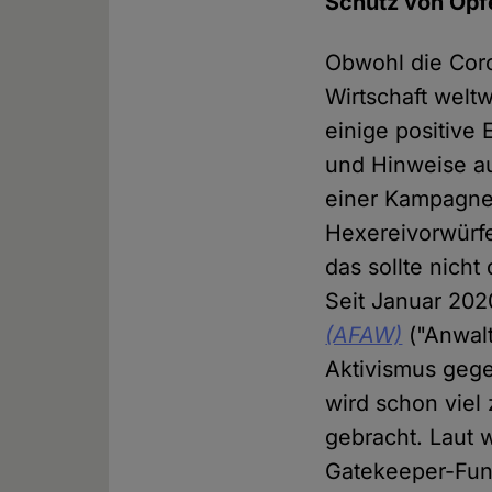
Schutz von Opf
Obwohl die Cor
Wirtschaft welt
einige positive
und Hinweise au
einer Kampagne
Hexereivorwürfe 
das sollte nicht
Seit Januar 202
(AFAW)
("Anwalt
Aktivismus gege
wird schon viel
gebracht. Laut 
Gatekeeper-Funk