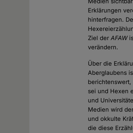
Medien sichtbar.
Erklärungen ver
hinterfragen. De
Hexereierzählung
Ziel der
AFAW
i
verändern.
Über die Erklär
Aberglaubens is
berichtenswert, 
sei und Hexen e
und Universität
Medien wird de
und okkulte Krä
die diese Erzäh