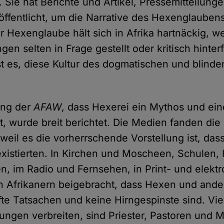
 Sie hat Berichte und Artikel, Pressemitteilung
öffentlicht, um die Narrative des Hexenglauben
r Hexenglaube hält sich in Afrika hartnäckig, we
en selten in Frage gestellt oder kritisch hinter
st es, diese Kultur des dogmatischen und blind
ung der
AFAW
, dass Hexerei ein Mythos und ei
t, wurde breit berichtet. Die Medien fanden die
weil es die vorherrschende Vorstellung ist, das
xistierten. In Kirchen und Moscheen, Schulen
en, im Radio und Fernsehen, in Print- und elekt
n Afrikanern beigebracht, dass Hexen und and
fte Tatsachen und keine Hirngespinste sind. Vi
lungen verbreiten, sind Priester, Pastoren und 