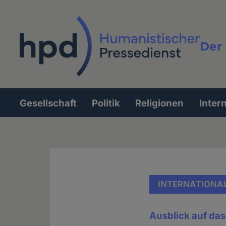
Direkt
zum
Inhalt
Der 
Vollt
Gesellschaft
Politik
Religionen
Inter
Hauptnavigation
INTERNATIONA
Ausblick auf das