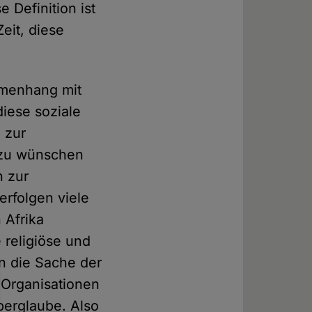
 Definition ist
Zeit, diese
mmenhang mit
diese soziale
 zur
 zu wünschen
n zur
erfolgen viele
 Afrika
 religiöse und
n die Sache der
 Organisationen
berglaube. Also