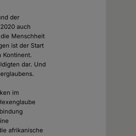
und der
s 2020 auch
r die Menschheit
en ist der Start
 Kontinent.
uldigten dar. Und
Aberglaubens.
cken im
 Hexenglaube
rbindung
eine
ie afrikanische