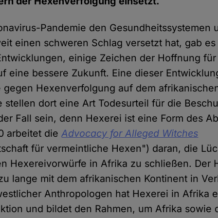
ern der Hexenverfolgung einsetzt.
onavirus-Pandemie den Gesundheitssystemen 
weit einen schweren Schlag versetzt hat, gab e
 Entwicklungen, einige Zeichen der Hoffnung fü
f eine bessere Zukunft. Eine dieser Entwicklung
 gegen Hexenverfolgung auf dem afrikanischen
stellen dort eine Art Todesurteil für die Besch
 der Fall sein, denn Hexerei ist eine Form des 
0 arbeitet die
Advocacy for Alleged Witches
schaft für vermeintliche Hexen") daran, die Lü
n Hexereivorwürfe in Afrika zu schließen. Der
 zu lange mit dem afrikanischen Kontinent in Ve
westlicher Anthropologen hat Hexerei in Afrika 
tion und bildet den Rahmen, um Afrika sowie d