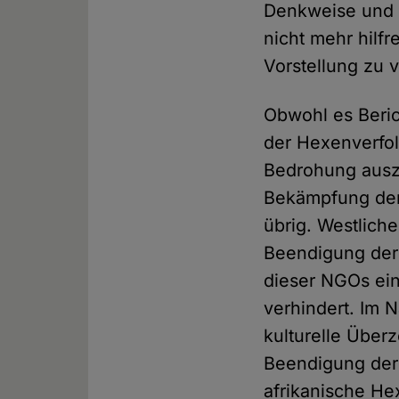
Denkweise und K
nicht mehr hilfre
Vorstellung zu 
Obwohl es Beri
der Hexenverfol
Bedrohung ausz
Bekämpfung der
übrig. Westlic
Beendigung der 
dieser NGOs ei
verhindert. Im 
kulturelle Über
Beendigung der 
afrikanische He