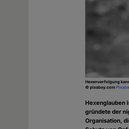
Hexenverfolgung kann 
© pixabay.com
Pixaba
Hexenglauben is
gründete der ni
Organisation, d