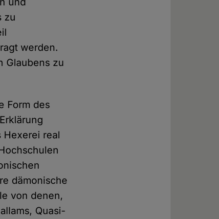
en und
s zu
il
fragt werden.
en Glaubens zu
ne Form des
 Erklärung
s Hexerei real
, Hochschulen
ronischen
ere dämonische
ele von denen,
Mallams, Quasi-