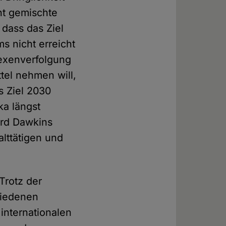
nt gemischte
dass das Ziel
s nicht erreicht
exenverfolgung
tel nehmen will,
s Ziel 2030
ka längst
ard Dawkins
alttätigen und
Trotz der
hiedenen
internationalen