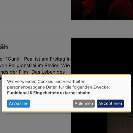
mäh
r "Gunkl" Paal ist am Freitag in
on Religionsfrei im Revier. Wie
ends der Film "Das Leben des
 Publikum erstmals den
Wir verwenden Cookies und verarbeiten
Verwendung
personenbezogene Daten für die folgenden Zwecke:
Funktional & Eingebettete externe Inhalte
.
von
2
personenbezogenen
Anpassen
Ablehnen
Akzeptieren
Daten
und
Cookies