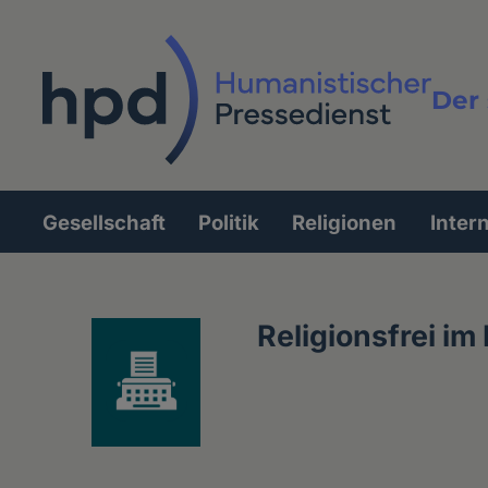
Direkt
zum
Inhalt
Der 
Vollt
Gesellschaft
Politik
Religionen
Inter
Hauptnavigation
Religionsfrei im