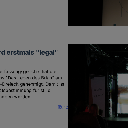
rd erstmals "legal"
rfassungsgerichts hat die
lms "Das Leben des Brian" am
a-Dreieck genehmigt. Damit ist
tsbestimmung für stille
ehoben worden.
12