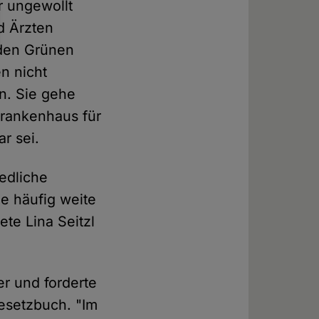
r ungewollt
d Ärzten
 den Grünen
n nicht
n. Sie gehe
Krankenhaus für
r sei.
iedliche
e häufig weite
te Lina Seitzl
er und forderte
esetzbuch. "Im