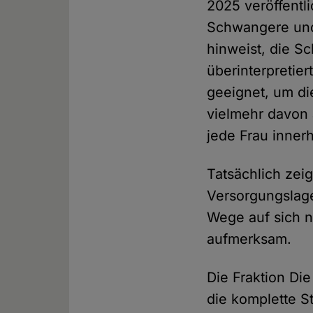
2025 veröffentl
Schwangere und 
hinweist, die 
überinterpretie
geeignet, um d
vielmehr davon 
jede Frau inner
Tatsächlich zei
Versorgungslage
Wege auf sich 
aufmerksam.
Die Fraktion Di
die komplette S