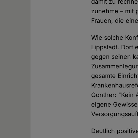
damit zu rechn
zunehme – mit p
Frauen, die ei
Wie solche Konf
Lippstadt. Dort 
gegen seinen ka
Zusammenlegung 
gesamte Einrich
Krankenhausrefo
Gonther: "Kein 
eigene Gewissen
Versorgungsauft
Deutlich positi