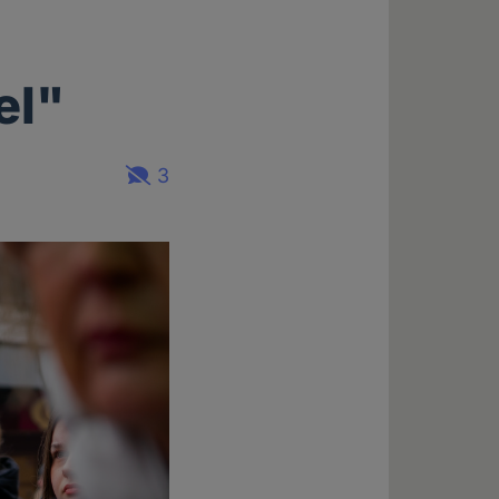
el"
3