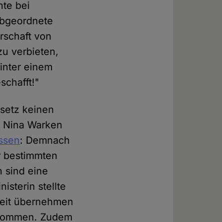
hte bei
-Abgeordnete
erschaft von
u verbieten,
inter einem
schafft!"
setz keinen
n Nina Warken
assen
: Demnach
er bestimmten
 sind eine
isterin stellte
rzeit übernehmen
inkommen. Zudem