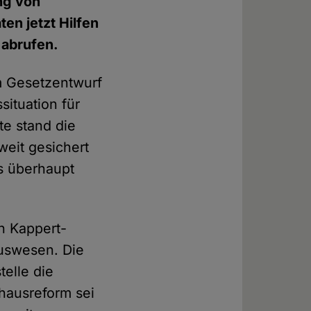
ng von
en jetzt Hilfen
 abrufen.
m Gesetzentwurf
situation für
te stand die
eit gesichert
s überhaupt
en Kappert-
auswesen. Die
elle die
hausreform sei