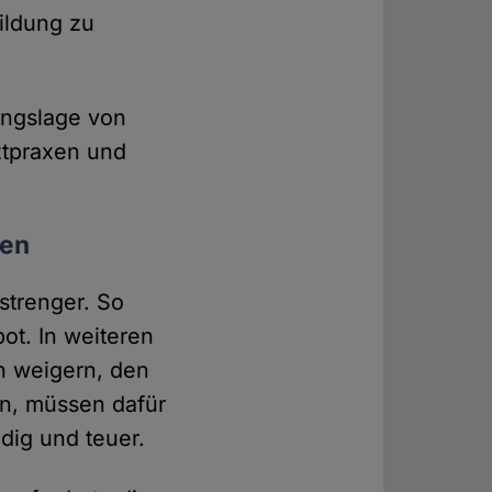
bildung zu
ungslage von
ztpraxen und
fen
strenger. So
ot. In weiteren
en weigern, den
en, müssen dafür
ndig und teuer.