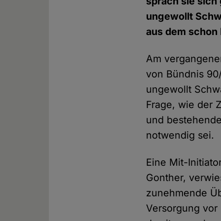
sprach sie sic
ungewollt Schwa
aus dem schon 
Am vergangenen 
von Bündnis 90/
ungewollt Schwa
Frage, wie der
und bestehende
notwendig sei.
Eine Mit-Initia
Gonther, verwie
zunehmende Über
Versorgung vor