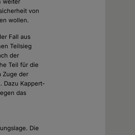
 weiter
sicherheit von
en wollen.
er Fall aus
nen Teilsieg
ach der
 Teil für die
m Zuge der
n. Dazu Kappert-
gegen das
gungslage. Die