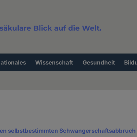
säkulare Blick auf die Welt.
extsuche
nationales
Wissenschaft
Gesundheit
Bild
den selbstbestimmten Schwangerschaftsabbruch