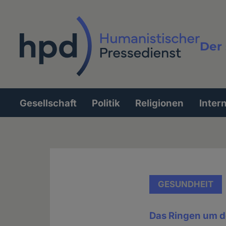
Direkt
zum
Inhalt
Der 
Vollt
Gesellschaft
Politik
Religionen
Inter
Hauptnavigation
GESUNDHEIT
Das Ringen um 