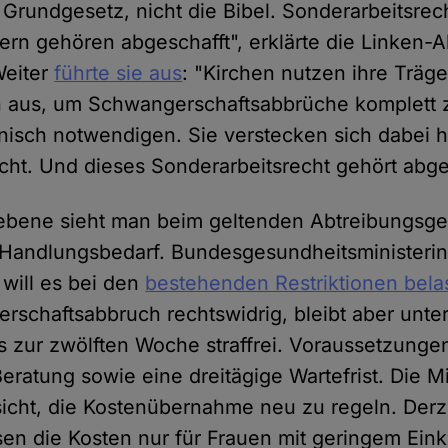
 Grundgesetz, nicht die Bibel. Sonderarbeitsrec
gern gehören abgeschafft", erklärte die Linken
Weiter
führte sie aus
: "Kirchen nutzen ihre Träg
 aus, um Schwangerschaftsabbrüche komplett z
nisch notwendigen. Sie verstecken sich dabei h
cht. Und dieses Sonderarbeitsrecht gehört abge
ebene sieht man beim geltenden Abtreibungsge
Handlungsbedarf. Bundesgesundheitsministeri
 will es bei den
bestehenden Restriktionen bel
erschaftsabbruch rechtswidrig, bleibt aber unt
 zur zwölften Woche straffrei. Voraussetzungen
eratung sowie eine dreitägige Wartefrist. Die Min
ssicht, die Kostenübernahme neu zu regeln. De
sen die Kosten nur für Frauen mit geringem E