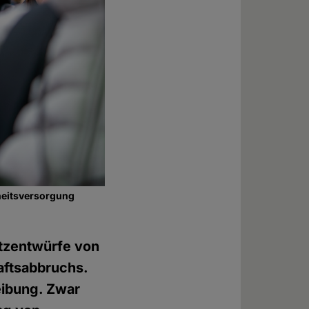
heitsversorgung
tzentwürfe von
aftsabbruchs.
eibung. Zwar