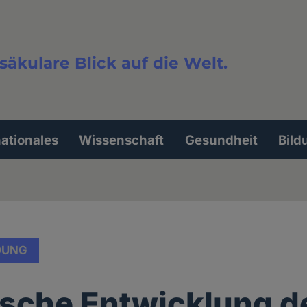
säkulare Blick auf die Welt.
extsuche
nationales
Wissenschaft
Gesundheit
Bild
DUNG
ische Entwicklung d