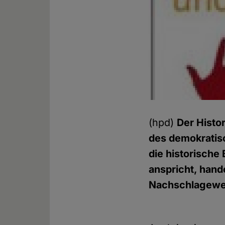
(hpd)
Der Histo
des demokratisc
die historische
anspricht, hand
Nachschlagewe