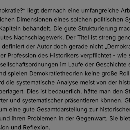
mokratie?“ liegt demnach eine umfangreiche Arb
lichen Dimensionen eines solchen politischen S
Kapiteln behandelt. Die gute Strukturierung ma
utes Nachschlagewerk. Der Titel ist streng g
h, definiert der Autor doch gerade nicht „Demokr
der Profession des Historikers verpflichtet - wie 
sellschaftsordnungen im Laufe der Geschichte 
 spielen Demokratietheorien keine große Rolle
rd die systematische Analyse meist von der hist
erlagert. Dies ist bedauerlich, hätte man den S
rter und systematischer präsentieren können. G
 um eine gute Gesamtdarstellung zur historisch
und ihren Problemen in der Gegenwart. Sie bie
sion und Reflexion.