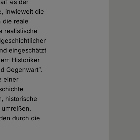
arf es der
e, inwieweit die
 die reale
e realistische
lgeschichtlicher
nd eingeschätzt
dem Historiker
nd Gegenwart“.
e einer
schichte
 historische
 umreißen.
aden durch die