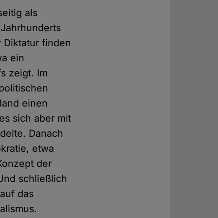
eitig als
. Jahrhunderts
 Diktatur finden
a ein
s zeigt. Im
politischen
land einen
s sich aber mit
ndelte. Danach
kratie, etwa
Konzept der
Und schließlich
auf das
alismus.