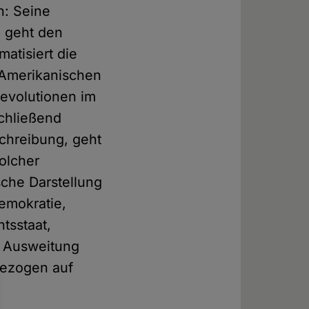
h: Seine
, geht den
atisiert die
 Amerikanischen
evolutionen im
chließend
schreibung, geht
olcher
sche Darstellung
emokratie,
tsstaat,
e Ausweitung
bezogen auf