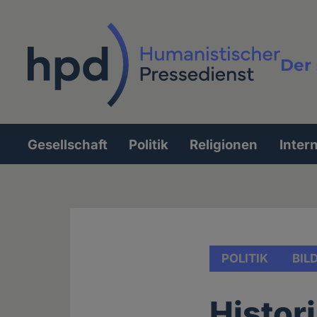
Direkt
zum
Inhalt
Der 
Vollt
Gesellschaft
Politik
Religionen
Inter
Hauptnavigation
POLITIK
BIL
Histor