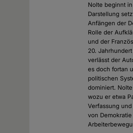
Nolte beginnt i
Darstellung setz
Anfängen der De
Rolle der Aufkl
und der Französ
20. Jahrhundert
verlässt der Au
es doch fortan 
politischen Syst
dominiert. Nolt
wozu er etwa Pa
Verfassung und 
von Demokratie 
Arbeiterbewegun