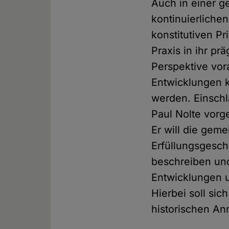
Auch in einer g
kontinuierlichen
konstitutiven Pr
Praxis in ihr pr
Perspektive vora
Entwicklungen k
werden. Einschl
Paul Nolte vorg
Er will die gem
Erfüllungsgesch
beschreiben un
Entwicklungen 
Hierbei soll si
historischen A