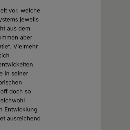
eit vor, welche
ystems jeweils
cht aus dem
enommen aber
atie“. Vielmehr
sich
entwickelten.
 in seiner
orischen
toff doch so
leichwohl
en Entwicklung
tet ausreichend