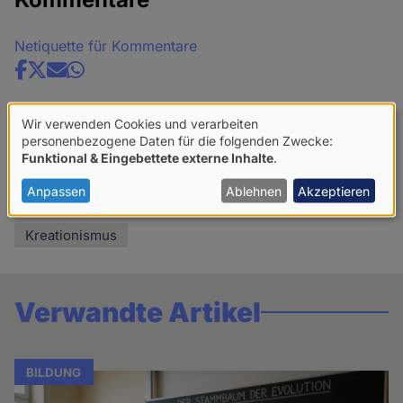
Netiquette für Kommentare
Share
news
Wir verwenden Cookies und verarbeiten
Verwendung
personenbezogene Daten für die folgenden Zwecke:
Funktional & Eingebettete externe Inhalte
.
von
personenbezogenen
Anpassen
Ablehnen
Akzeptieren
Mehr lesen über:
Daten
Kreationismus
und
Cookies
Verwandte Artikel
BILDUNG