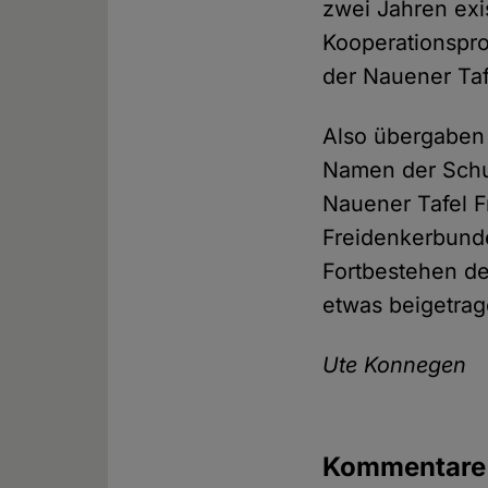
zwei Jahren ex
Kooperationspro
der Nauener Taf
Also übergaben 
Namen der Schul
Nauener Tafel F
Freidenkerbunde
Fortbestehen de
etwas beigetra
Ute Konnegen
Kommentare