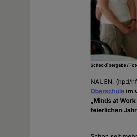
Scheckübergabe / Fot
NAUEN. (hpd/h
Oberschule
im 
„Minds at Work 
feierlichen Jah
Schon seit mehr