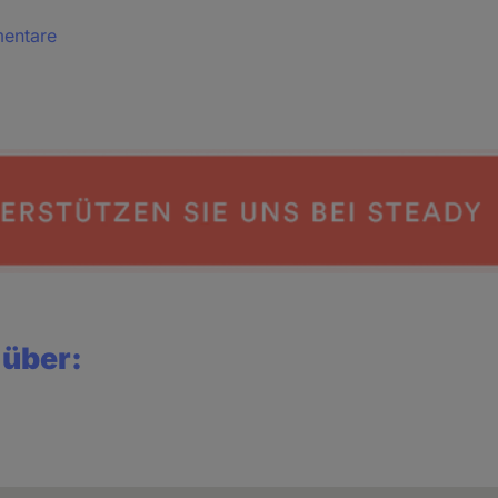
mentare
 über: