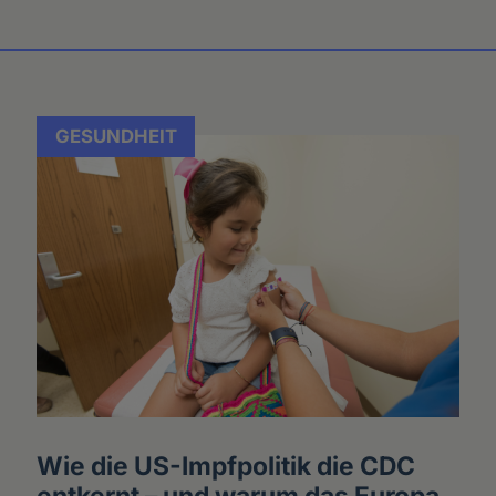
GESUNDHEIT
Wie die US-Impfpolitik die CDC
entkernt – und warum das Europa