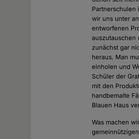
Partnerschulen 
wir uns unter a
entworfenen Pro
auszutauschen u
zunächst gar nic
heraus. Man mus
einholen und We
Schüler der Gr
mit den Produkt
handbemalte Fäc
Blauen Haus ve
Was machen wir 
gemeinnützigen 