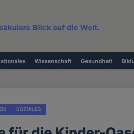
säkulare Blick auf die Welt.
extsuche
nationales
Wissenschaft
Gesundheit
Bild
EN
SOZIALES
 für die Kinder-Oas