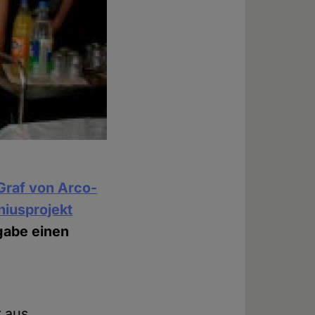
Graf von Arco-
iusprojekt
gabe einen
r aus