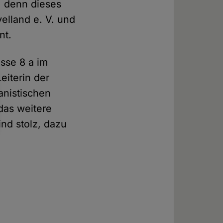
, denn dieses
elland e. V. und
nt.
sse 8 a im
iterin der
anistischen
das weitere
nd stolz, dazu