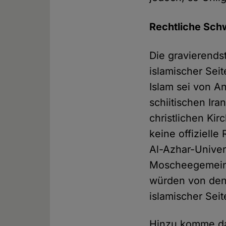
Rechtliche Schw
Die gravierendst
islamischer Sei
Islam sei von A
schiitischen Ira
christlichen Kir
keine offizielle
Al-Azhar-Univer
Moscheegemeind
würden von den 
islamischer Seit
Hinzu komme das