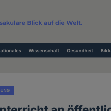
säkulare Blick auf die Welt.
extsuche
nationales
Wissenschaft
Gesundheit
Bild
DUNG
nterricht an öffentl