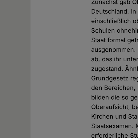
Zunächst gab Oh
Deutschland. In
einschließlich o
Schulen ohnehi
Staat formal get
ausgenommen. Di
ab, das ihr unte
zugestand. Ähn
Grundgesetz reg
den Bereichen,
bilden die so g
Oberaufsicht, b
Kirchen und Sta
Staatsexamen. M
erforderliche S