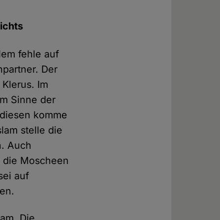
ichts
lem fehle auf
hpartner. Der
 Klerus. Im
 im Sinne der
er diesen komme
slam stelle die
h. Auch
, die Moscheen
sei auf
den.
lam. Die