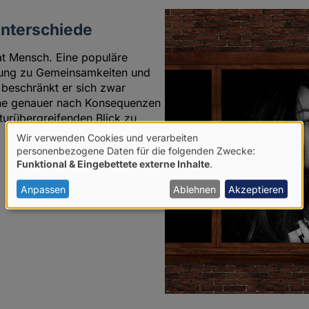
Unterschiede
at Mensch. Eine populäre
hrung zu Gemeinsamkeiten und
 beschränkt er sich zwar
hne genauer nach Konsequenzen
turübergreifenden Blick zu
Wir verwenden Cookies und verarbeiten
Verwendung
personenbezogene Daten für die folgenden Zwecke:
Funktional & Eingebettete externe Inhalte
.
von
personenbezogenen
Anpassen
Ablehnen
Akzeptieren
Daten
und
Cookies