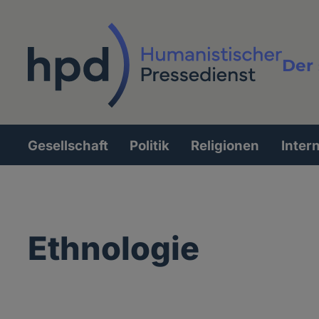
Direkt
zum
Inhalt
Der 
Vollt
Gesellschaft
Politik
Religionen
Inter
Hauptnavigation
Ethnologie