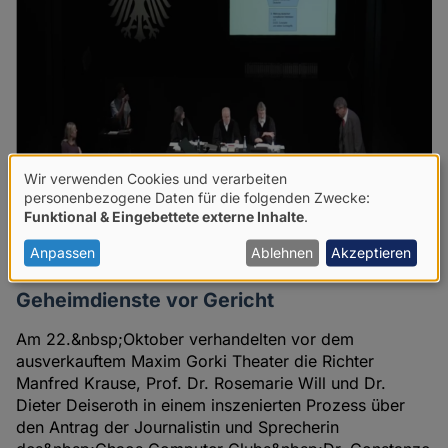
Wir verwenden Cookies und verarbeiten
Verwendung
personenbezogene Daten für die folgenden Zwecke:
Funktional & Eingebettete externe Inhalte
.
von
personenbezogenen
Anpassen
Ablehnen
Akzeptieren
Daten
Geheimdienste vor Gericht
und
Am 22.&nbsp;Oktober verhandelten vor dem
Cookies
ausverkauftem Maxim Gorki Theater die Richter
Manfred Krause, Prof. Dr. Rosemarie Will und Dr.
Dieter Deiseroth in einem inszenierten Prozess über
den Antrag der Journalistin und Sprecherin