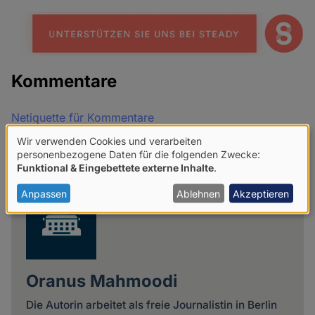
Kommentare
Netiquette für Kommentare
Wir verwenden Cookies und verarbeiten
Share
Verwendung
personenbezogene Daten für die folgenden Zwecke:
news
Funktional & Eingebettete externe Inhalte
.
von
personenbezogenen
Anpassen
Ablehnen
Akzeptieren
Daten
und
Cookies
Oranus Mahmoodi
Die Autorin arbeitet als freie Journalistin in Berlin