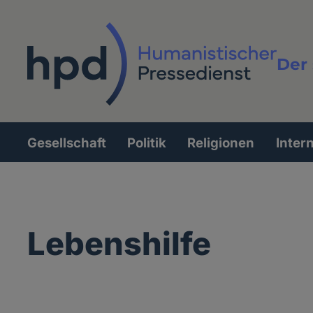
Direkt
zum
Inhalt
Der 
Vollt
Gesellschaft
Politik
Religionen
Inter
Hauptnavigation
Lebenshilfe