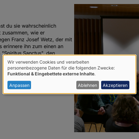
ast du sie wahrscheinlich
st zusammen, wie er
gegen Franz Josef Wetz, der mit
s erinnere ihn zum einen an
"Spiritus Sanctus", den
Wir verwenden Cookies und verarbeiten
Verwendung
personenbezogene Daten für die folgenden Zwecke:
Funktional & Eingebettete externe Inhalte
.
von
personenbezogenen
Anpassen
Ablehnen
Akzeptieren
Daten
und
Cookies