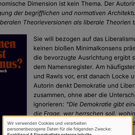
omische Dimension ist kein Thema. Der Autorin
gung der begrifflichen und normativen Architektu
beralen Theorieversionen als liberale Theorien t
Sie will bezogen auf das Liberalis
keinen bloßen Minimalkonsens präs
die bevorzugte Ausrichtung ergibt s
dem Namensregister. Am häufigst
und Rawls vor, erst danach Locke un
Autorin denkt Demokratie und Liber
zusammen, ohne aber die Untersch
ignorieren:
"Die Demokratie gibt ei
die Frage, wer herrschen soll, wohi
Liberalismus darauf antwortet, wo 
Wir verwenden Cookies und verarbeiten
Verwendung
personenbezogene Daten für die folgenden Zwecke:
jeder Herrschaft zu ziehen sind"
(S. 
Funktional & Eingebettete externe Inhalte
.