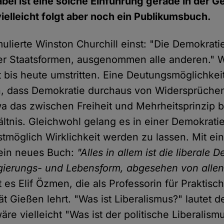
Dabei ist eine solche Einführung gerade in der 
vielleicht folgt aber noch ein Publikumsbuch.
ulierte Winston Churchill einst: "Die Demokratie
ler Staatsformen, ausgenommen alle anderen." 
t bis heute umstritten. Eine Deutungsmöglichkei
, dass Demokratie durchaus von Widersprüchen 
a das zwischen Freiheit und Mehrheitsprinzip
tnis. Gleichwohl gelang es in einer Demokratie
stmöglich Wirklichkeit werden zu lassen. Mit ei
ein neues Buch:
"Alles in allem ist die liberale 
gierungs- und Lebensform, abgesehen von allen
es Elif Özmen, die als Professorin für Praktisc
ät Gießen lehrt. "Was ist Liberalismus?" lautet d
äre vielleicht "Was ist der politische Liberalis