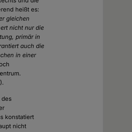
 Rechts und die
erend heißt es:
er gleichen
ert nicht nur die
tung, primär in
antiert auch die
chen in einer
noch
Zentrum.
).
 des
er
 konstatiert
upt nicht