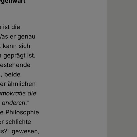
Gegenwart
 ist die
Was er genau
t kann sich
geprägt ist.
 bestehende
, beide
ner ähnlichen
Demokratie die
 anderen."
he Philosophie
er schlichte
mus?" gewesen,