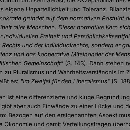
ividuum und sein Selbst, die Akzeptabilität des
s eigene Unparteilichkeit und Toleranz. Bilanzi
emokratie gründet auf dem normativen Postulat d
eiheit aller Menschen. Dieser normative Kern sich
individuellen Freiheit und Persönlichkeitsentfal
 Rechts und der Individualrechte, sondern er gar
istenz und das kooperative Miteinander der Mens
litischen Gemeinschaft"
(S. 143). Dann stehen 
en zu Pluralismus und Wahrheitsverständnis im 
ißt es:
"Im Zweifel für den Liberalismus"
(S. 188
 ist eine differenzierte und kluge Begründung
s gibt aber auch Einwände zu einer Lücke und d
rm: Bezogen auf den erstgenannten Aspekt muss
e Ökonomie und damit Verteilungsfragen überha