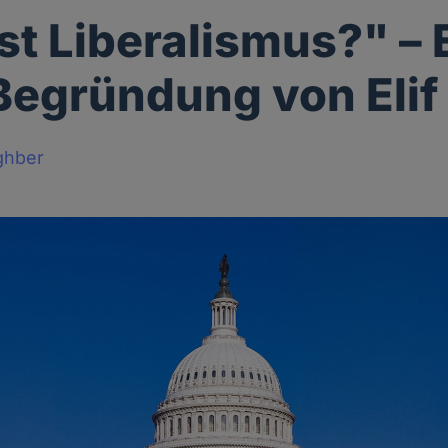
st Liberalismus?" – 
Begründung von Eli
ghber