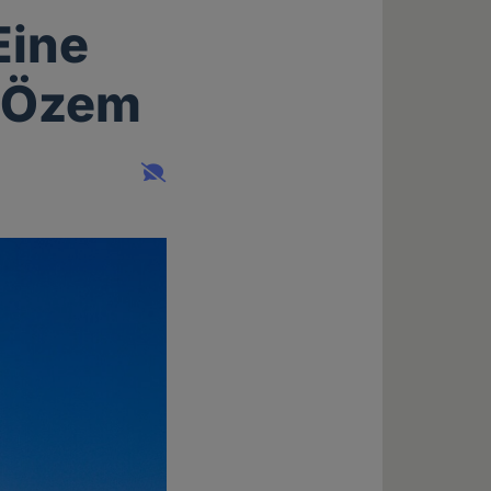
Eine
f Özem