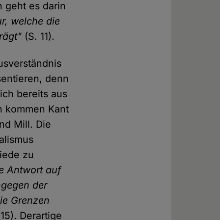
 geht es darin
r, welche die
rägt"
(S. 11).
musverständnis
entieren, denn
ich bereits aus
en kommen Kant
d Mill. Die
alismus
iede zu
ne Antwort auf
ngegen der
die Grenzen
15). Derartige