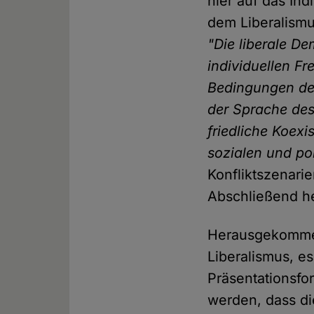
hier auf das Ind
dem Liberalismu
"Die liberale D
individuellen Fr
Bedingungen der 
der Sprache des
friedliche Koex
sozialen und po
Konfliktszenari
Abschließend he
Herausgekommen
Liberalismus, e
Präsentationsfo
werden, dass di