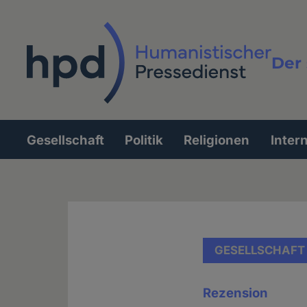
Direkt
zum
Inhalt
Der 
Vollt
Gesellschaft
Politik
Religionen
Inter
Hauptnavigation
GESELLSCHAFT
Rezension