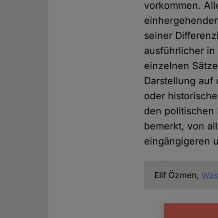
vorkommen. All
einhergehenden
seiner Differen
ausführlicher i
einzelnen Sätze
Darstellung auf
oder historisch
den politischen 
bemerkt, von al
eingängigeren u
Elif Özmen,
Was 