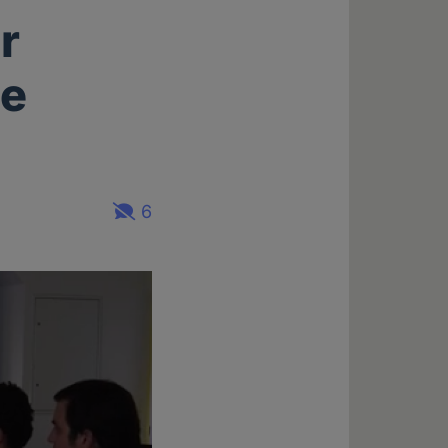
r
ie
6