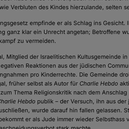
wie Verbluten des Kindes hierzulande, selten s
gsgesetz empfinde er als Schlag ins Gesicht.
ung ganz klar ein Unrecht angetan; Betroffene w
rkampf zu vermeiden.
, Mitglied der Israelitischen Kultusgemeinde in
negativen Reaktionen aus der jüdischen Commun
llungnahmen pro Kinderrechte. Die Gemeinde dro
l, früher selbst als Autor für
Charlie Hebdo
akt
l zum Thema Religionskritik nach dem Anschlag 
harlie Hebdo
publik – der Versuch, ihn aus der
chließen, wurde darauf hin fallen gelassen. St
bekommt er als Jude immer wieder Selbsthass v
 Beschneidungsverbot stark machte.