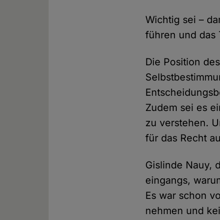
Wichtig sei – d
führen und das 
Die Position des
Selbstbestimmu
Entscheidungsbe
Zudem sei es ei
zu verstehen. U
für das Recht a
Gislinde Nauy, 
eingangs, waru
Es war schon vo
nehmen und kei