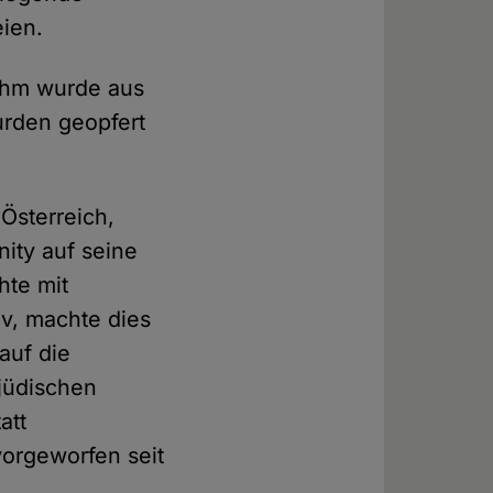
eien.
 Ihm wurde aus
urden geopfert
 Österreich,
ity auf seine
hte mit
iv, machte dies
auf die
 jüdischen
att
orgeworfen seit