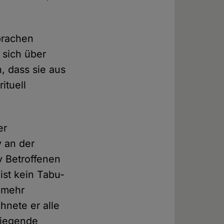
prachen
, sich über
, dass sie aus
ituell
er
v an der
v Betroffenen
ist kein Tabu-
h mehr
hnete er alle
wiegende