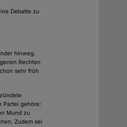
eine Debatte zu
inder hinweg.
eigenen Rechten
schon sehr früh
gründete
 Partei gehöre:
 den Mund zu
hen. Zudem sei