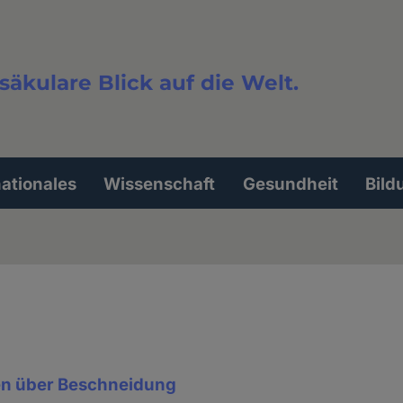
säkulare Blick auf die Welt.
extsuche
nationales
Wissenschaft
Gesundheit
Bild
en über Beschneidung