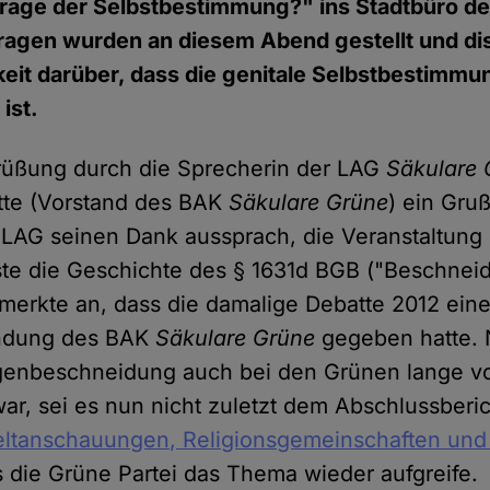
Frage der Selbstbestimmung?" ins Stadtbüro d
ragen wurden an diesem Abend gestellt und dis
keit darüber, dass die genitale Selbstbestimmu
ist.
rüßung durch die Sprecherin der LAG
Säkulare 
tte (Vorstand des BAK
Säkulare Grüne
) ein Gruß
LAG seinen Dank aussprach, die Veranstaltung 
ste die Geschichte des § 1631d BGB ("Beschnei
erkte an, dass die damalige Debatte 2012 eine
ündung des BAK
Säkulare Grüne
gegeben hatte.
enbeschneidung auch bei den Grünen lange v
r, sei es nun nicht zuletzt dem Abschlussberic
ltanschauungen, Religionsgemeinschaften und 
 die Grüne Partei das Thema wieder aufgreife.