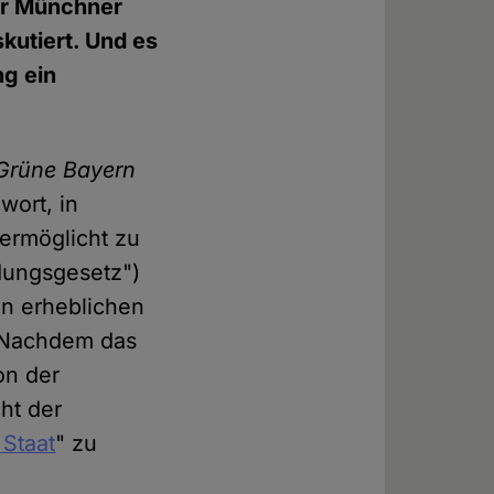
er Münchner
kutiert. Und es
ng ein
Grüne Bayern
wort, in
ermöglicht zu
dungsgesetz")
n erheblichen
 Nachdem das
on der
ht der
Staat
" zu