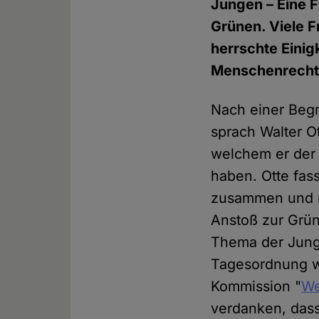
Jungen – Eine 
Grünen. Viele F
herrschte Einig
Menschenrecht 
Nach einer Beg
sprach Walter O
welchem er der 
haben. Otte fas
zusammen und m
Anstoß zur Gr
Thema der Jung
Tagesordnung wa
Kommission "
We
verdanken, dass