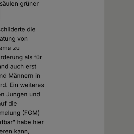
säulen grüner
hilderte die
ratung von
leme zu
rderung als für
and auch erst
und Männern in
rd. Ein weiteres
von Jungen und
uf die
ümmelung (FGM)
fbar" habe hier
ieren kann,