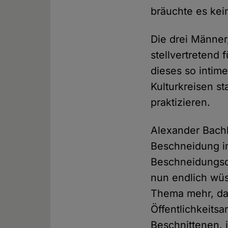
bräuchte es kei
Die drei Männer
stellvertretend 
dieses so intim
Kulturkreisen s
praktizieren.
Alexander Bachl
Beschneidung im
Beschneidungsde
nun endlich wüss
Thema mehr, das
Öffentlichkeitsa
Beschnittenen,