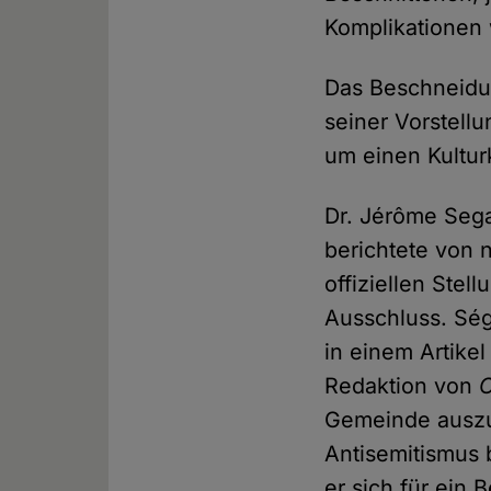
Komplikationen 
Das Beschneidun
seiner Vorstell
um einen Kultu
Dr. Jérôme Segal
berichtete von 
offiziellen Ste
Ausschluss. Séga
in einem Artike
Redaktion von
C
Gemeinde auszus
Antisemitismus 
er sich für ein