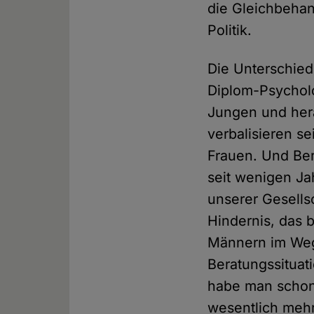
die Gleichbeha
Politik.
Die Unterschied
Diplom-Psycholo
Jungen und her
verbalisieren s
Frauen. Und Ber
seit wenigen Ja
unserer Gesells
Hindernis, das 
Männern im Weg 
Beratungssituat
habe man schon 
wesentlich mehr