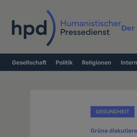
Direkt
zum
Inhalt
Der 
Vollt
Gesellschaft
Politik
Religionen
Inter
Hauptnavigation
GESUNDHEIT
Grüne diskutier