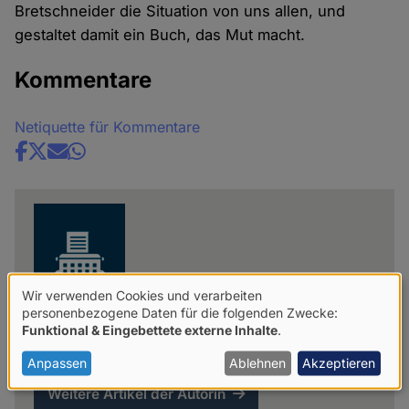
Bretschneider die Situation von uns allen, und
gestaltet damit ein Buch, das Mut macht.
Kommentare
Netiquette für Kommentare
Share
news
Wir verwenden Cookies und verarbeiten
Verwendung
personenbezogene Daten für die folgenden Zwecke:
Funktional & Eingebettete externe Inhalte
.
Renate Bauer
von
personenbezogenen
Anpassen
Ablehnen
Akzeptieren
Daten
Weitere Artikel der Autorin