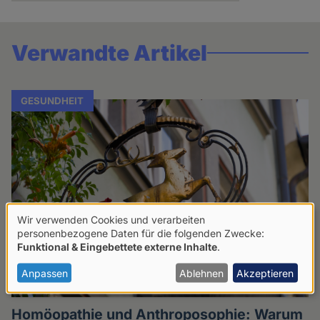
Verwandte Artikel
GESUNDHEIT
Wir verwenden Cookies und verarbeiten
Verwendung
personenbezogene Daten für die folgenden Zwecke:
Funktional & Eingebettete externe Inhalte
.
von
personenbezogenen
Anpassen
Ablehnen
Akzeptieren
Daten
Homöopathie und Anthroposophie: Warum
und