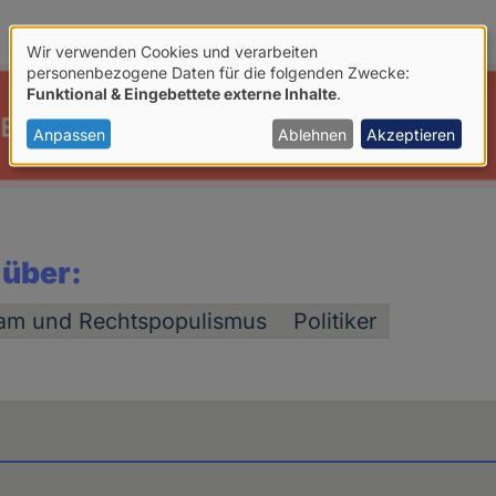
Wir verwenden Cookies und verarbeiten
Verwendung
personenbezogene Daten für die folgenden Zwecke:
Funktional & Eingebettete externe Inhalte
.
von
personenbezogenen
Anpassen
Ablehnen
Akzeptieren
Daten
und
Cookies
 über:
lam und Rechtspopulismus
Politiker