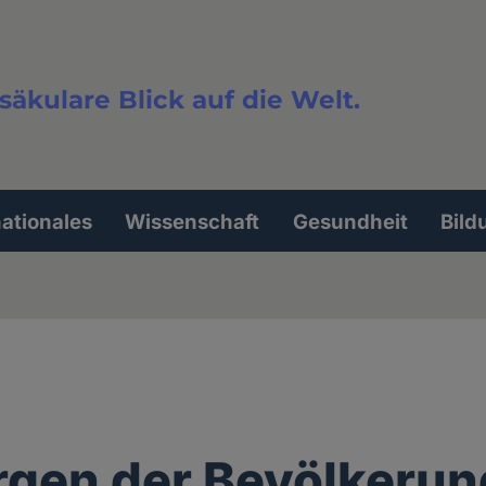
säkulare Blick auf die Welt.
extsuche
nationales
Wissenschaft
Gesundheit
Bild
rgen der Bevölkerun