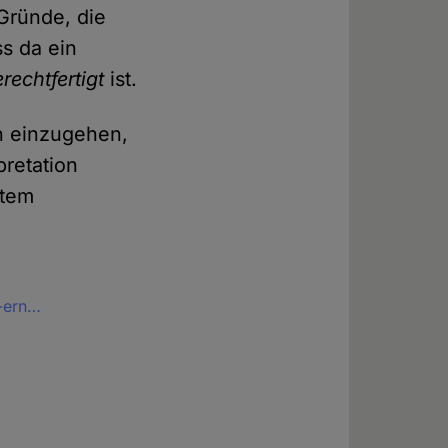
Gründe, die
s da ein
rechtfertigt
ist.
en einzugehen,
pretation
stem
g-ern…