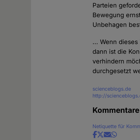
Parteien geford
Bewegung ernst
Unbehagen best
... Wenn dieses
dann ist die Ko
verhindern möch
durchgesetzt w
Quelle
scienceblogs.de
http://scienceblog
Kommentare
Netiquette für Kom
Share