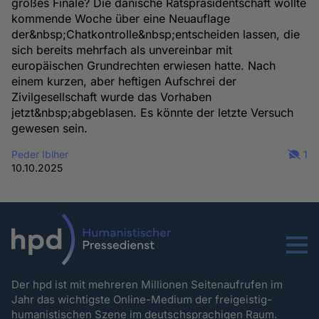
großes Finale? Die dänische Ratspräsidentschaft wollte
kommende Woche über eine Neuauflage
der&nbsp;Chatkontrolle&nbsp;entscheiden lassen, die
sich bereits mehrfach als unvereinbar mit
europäischen Grundrechten erwiesen hatte. Nach
einem kurzen, aber heftigen Aufschrei der
Zivilgesellschaft wurde das Vorhaben
jetzt&nbsp;abgeblasen. Es könnte der letzte Versuch
gewesen sein.
Peder Iblher
1
10.10.2025
Menu
Der hpd ist mit mehreren Millionen Seitenaufrufen im
Jahr das wichtigste Online-Medium der freigeistig-
humanistischen Szene im deutschsprachigen Raum.