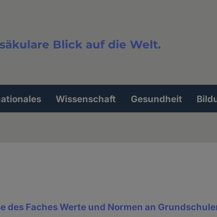
säkulare Blick auf die Welt.
extsuche
nationales
Wissenschaft
Gesundheit
Bild
 des Faches Werte und Normen an Grundschulen