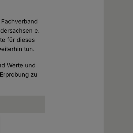
r Fachverband
edersachsen e.
te für dieses
iterhin tun.
nd Werte und
e Erprobung zu
.