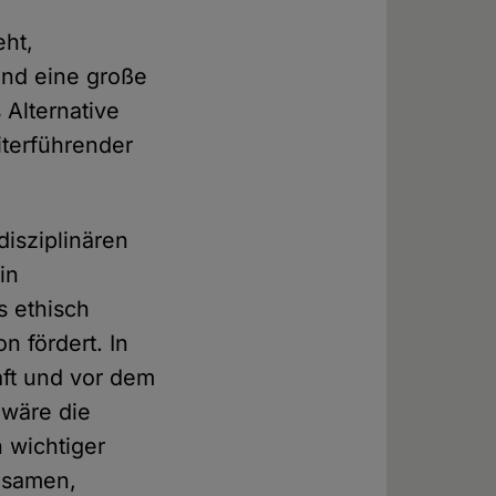
eht,
und eine große
 Alternative
iterführender
isziplinären
in
s ethisch
n fördert. In
aft und vor dem
 wäre die
 wichtiger
insamen,