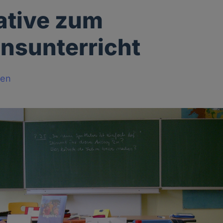
ative zum
onsunterricht
sen