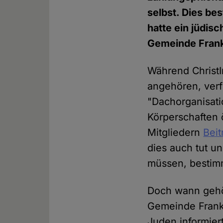
selbst. Dies be
hatte ein jüdis
Gemeinde Frank
Während ChristI
angehören, verf
"Dachorganisati
Körperschaften 
Mitgliedern
Bei
dies auch tut u
müssen, bestimm
Doch wann gehö
Gemeinde Frank
Juden informiert