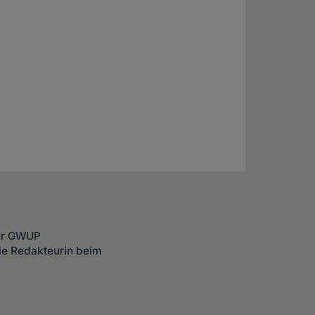
der GWUP
ie Redakteurin beim