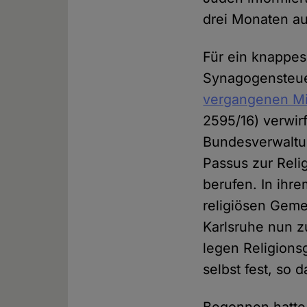
drei Monaten au
Für ein knappes
Synagogensteue
vergangenen Mi
2595/16) verwir
Bundesverwaltun
Passus zur Reli
berufen. In ihre
religiösen Geme
Karlsruhe nun 
legen Religions
selbst fest, so d