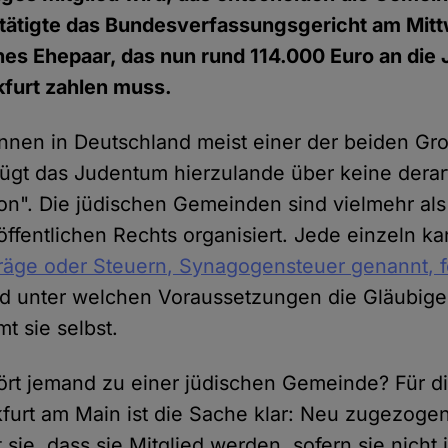
stätigte das Bundesverfassungsgericht am Mit
ches Ehepaar, das nun rund 114.000 Euro an die
furt zahlen muss.
nnen in Deutschland meist einer der beiden Gr
ügt das Judentum hierzulande über keine derar
on". Die jüdischen Gemeinden sind vielmehr als
öffentlichen Rechts organisiert. Jede einzeln k
träge oder Steuern, Synagogensteuer genannt, 
nd unter welchen Voraussetzungen die Gläubig
t sie selbst.
rt jemand zu einer jüdischen Gemeinde? Für d
furt am Main ist die Sache klar: Neu zugezoge
 sie, dass sie Mitglied werden, sofern sie nicht