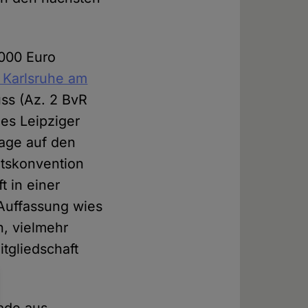
.000 Euro
 Karlsruhe am
uss (Az. 2 BvR
des Leipziger
lage auf den
htskonvention
t in einer
 Auffassung wies
, vielmehr
itgliedschaft