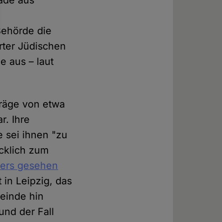
rade aus
Behörde die
rter Jüdischen
e aus – laut
träge von etwa
. Ihre
e sei ihnen "zu
ücklich zum
ers gesehen
 in Leipzig, das
einde hin
und der Fall