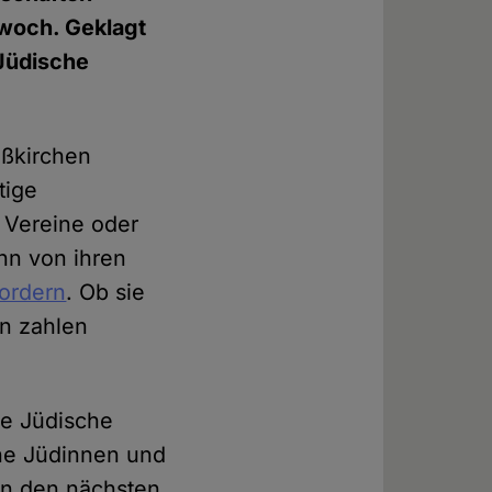
twoch. Geklagt
 Jüdische
oßkirchen
tige
 Vereine oder
ann von ihren
fordern
. Ob sie
en zahlen
ie Jüdische
ne Jüdinnen und
 in den nächsten