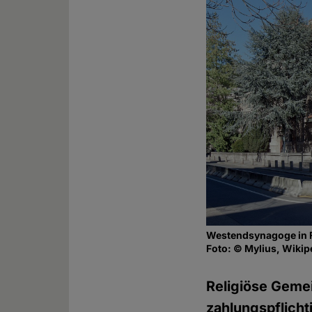
Westendsynagoge in 
Foto: © Mylius, Wiki
Religiöse Gemei
zahlungspflicht