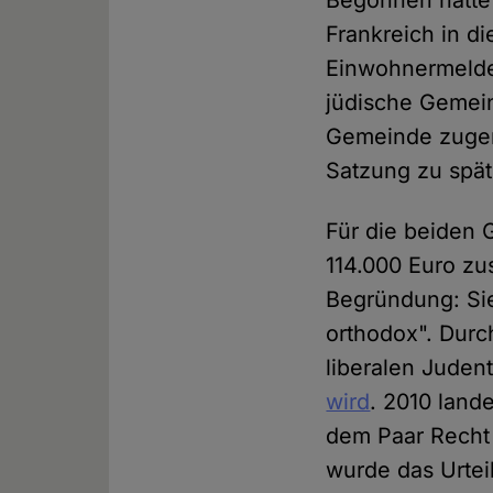
Begonnen hatte 
Frankreich in d
Einwohnermelde
jüdische Gemein
Gemeinde zugere
Satzung zu spät
Für die beiden 
114.000 Euro z
Begründung: Sie
orthodox". Durc
liberalen Juden
wird
. 2010 land
dem Paar Recht
wurde das Urtei