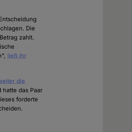
r Entscheidung
schlagen. Die
Betrag zahlt.
dische
n",
ließ ihr
weiter die
d hatte das Paar
ieses forderte
cheiden.