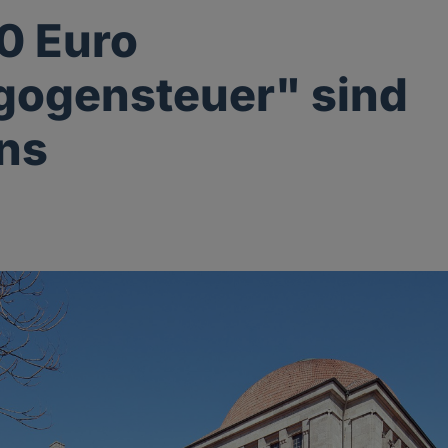
0 Euro
gogensteuer" sind
ns