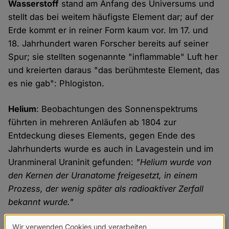
Wasserstoff
stand am Anfang des Universums und
stellt das bei weitem häufigste Element dar; auf der
Erde kommt er in reiner Form kaum vor. Im 17. und
18. Jahrhundert waren Forscher bereits auf seiner
Spur; sie stellten sogenannte "inflammable" Luft her
und kreierten daraus "das berühmteste Element, das
es nie gab": Phlogiston.
Helium
: Beobachtungen des Sonnenspektrums
führten in mehreren Anläufen ab 1804 zur
Entdeckung dieses Elements, gegen Ende des
Jahrhunderts wurde es auch in Lavagestein und im
Uranmineral Uraninit gefunden:
"Helium wurde von
den Kernen der Uranatome freigesetzt, in einem
Prozess, der wenig später als radioaktiver Zerfall
bekannt wurde."
Wir verwenden Cookies und verarbeiten
Damit begann das Zeitalter der modernen