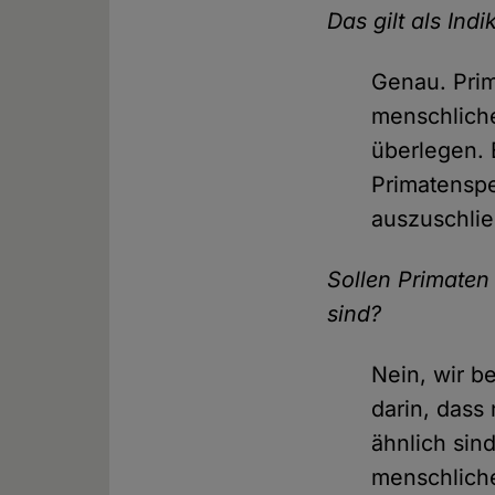
Das gilt als Ind
Genau. Prim
menschliche
überlegen. 
Primatensp
auszuschlie
Sollen Primaten
sind?
Nein, wir b
darin, dass
ähnlich sind
menschliche