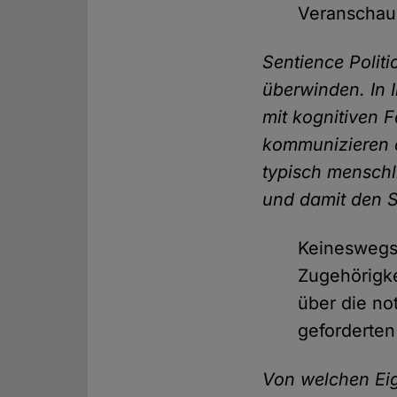
Veranschaul
Sentience Politi
überwinden. In 
mit kognitiven 
kommunizieren o
typisch menschl
und damit den 
Keineswegs.
Zugehörigke
über die no
geforderte
Von welchen Ei