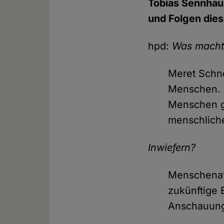
Tobias Sennhaus
und Folgen diese
hpd:
Was macht 
Meret Schne
Menschen. M
Menschen ge
menschliche
Inwiefern?
Menschenaff
zukünftige 
Anschauung 