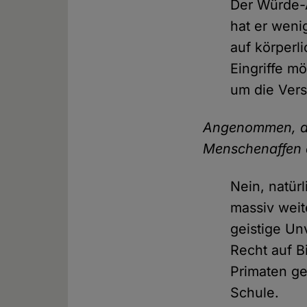
Der Würde-A
hat er weni
auf körperl
Eingriffe m
um die Vers
Angenommen, di
Menschenaffen 
Nein, natür
massiv weit
geistige Un
Recht auf B
Primaten ge
Schule.