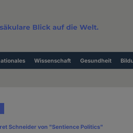
säkulare Blick auf die Welt.
extsuche
nationales
Wissenschaft
Gesundheit
Bild
ret Schneider von "Sentience Politics"