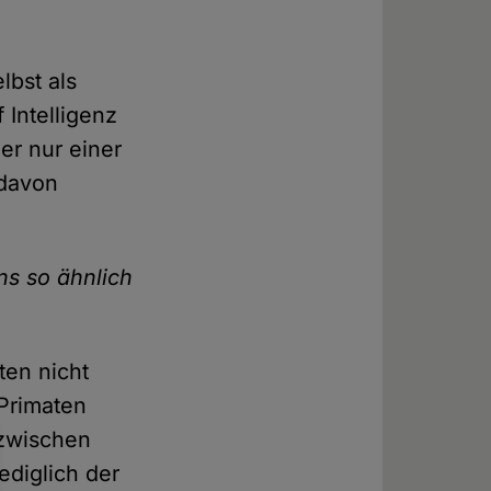
lbst als
 Intelligenz
er nur einer
 davon
ns so ähnlich
ten nicht
Primaten
t zwischen
ediglich der