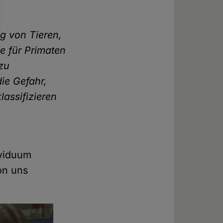
ng von Tieren,
e für Primaten
 zu
ie Gefahr,
lassifizieren
ividuum
on uns