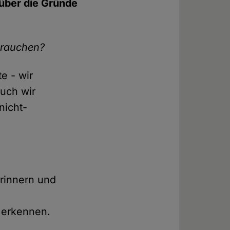
 über die Gründe
brauchen?
e - wir
auch wir
nicht-
rinnern und
 erkennen.