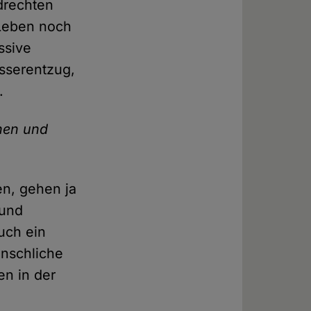
ndrechten
 Leben noch
ssive
asserentzug,
.
hen und
en, gehen ja
 und
uch ein
enschliche
en in der