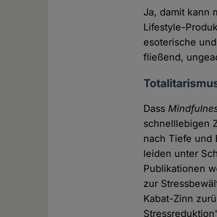
Ja, damit kann 
Lifestyle-Prod
esoterische und
fließend, ungea
Totalitarismu
Dass
Mindfulne
schnelllebigen 
nach Tiefe und
leiden unter Sc
Publikationen w
zur Stressbewä
Kabat-Zinn zurü
Stressreduktion