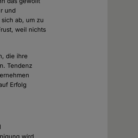
nn das gewollt
ur und
 sich ab, um zu
ust, weil nichts
, die ihre
en. Tendenz
übernehmen
auf Erfolg
d
unigung wird