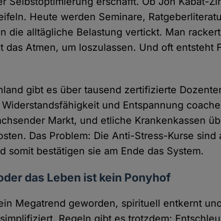
der Selbstoptimierung erschafft. Ob Jon Kabat-Zi
weifeln. Heute werden Seminare, Ratgeberliterat
 die alltägliche Belastung vertickt. Man rackert
t das Atmen, um loszulassen. Und oft entsteht Fr
hland gibt es über tausend zertifizierte Dozenten
 Widerstandsfähigkeit und Entspannung coach
wachsender Markt, und etliche Krankenkassen 
osten. Das Problem: Die Anti-Stress-Kurse sind 
nd somit bestätigen sie am Ende das System.
oder das Leben ist kein Ponyhof
 ein Megatrend geworden, spirituell entkernt un
implifiziert. Regeln gibt es trotzdem; Entschle