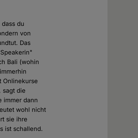
, dass du
sondern von
undtut. Das
-Speakerin"
ch Bali (wohin
 immerhin
bt Onlinekurse
 sagt die
ie immer dann
utet wohl nicht
t sie ihre
 ist schallend.