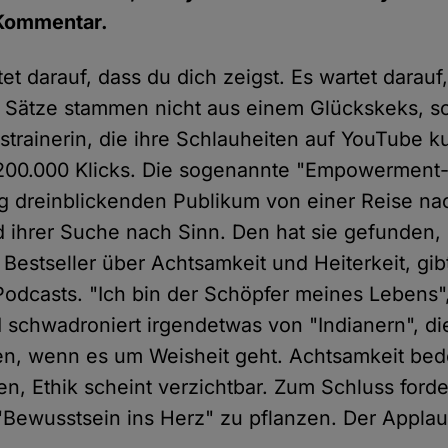
 Kommentar.
t darauf, dass du dich zeigst. Es wartet darauf
e Sätze stammen nicht aus einem Glückskeks, 
strainerin, die ihre Schlauheiten auf YouTube k
 200.000 Klicks. Die sogenannte "Empowerment
ig dreinblickenden Publikum von einer Reise na
d ihrer Suche nach Sinn. Den hat sie gefunden,
 Bestseller über Achtsamkeit und Heiterkeit, gi
Podcasts. "Ich bin der Schöpfer meines Lebens",
d schwadroniert irgendetwas von "Indianern", d
n, wenn es um Weisheit geht. Achtsamkeit bede
, Ethik scheint verzichtbar. Zum Schluss forder
"Bewusstsein ins Herz" zu pflanzen. Der Applaus