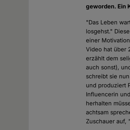
geworden. Ein
"Das Leben warte
losgehst." Dies
einer Motivation
Video hat über
erzählt dem sel
auch sonst), un
schreibt sie nun
und produziert 
Influencerin un
herhalten müsse
achtsam sprechen
Zuschauer auf, 