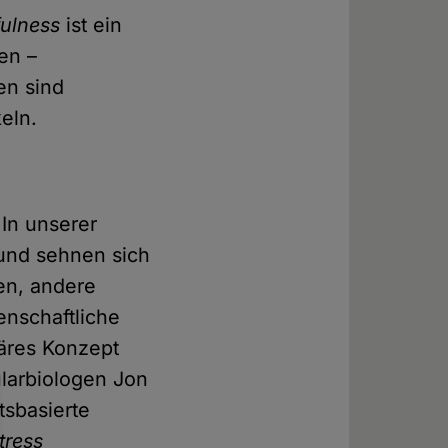
ulness
ist ein
en –
en sind
eln.
 In unserer
 und sehnen sich
en, andere
enschaftliche
läres Konzept
larbiologen Jon
tsbasierte
tress