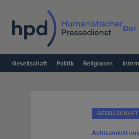
Direkt
zum
Inhalt
Der 
Vollt
Gesellschaft
Politik
Religionen
Inter
Hauptnavigation
GESELLSCHAFT
Achtsamkeit und