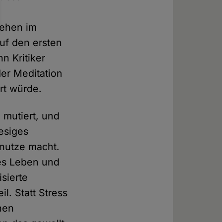
tehen im
auf den ersten
nn Kritiker
er Meditation
rt würde.
l mutiert, und
iesiges
unutze macht.
tes Leben und
isierte
l. Statt Stress
nen