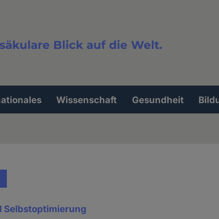
säkulare Blick auf die Welt.
extsuche
nationales
Wissenschaft
Gesundheit
Bild
 Selbstoptimierung