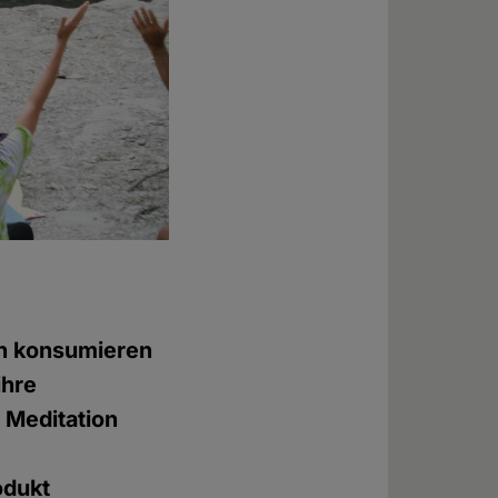
en konsumieren
ihre
 Meditation
odukt