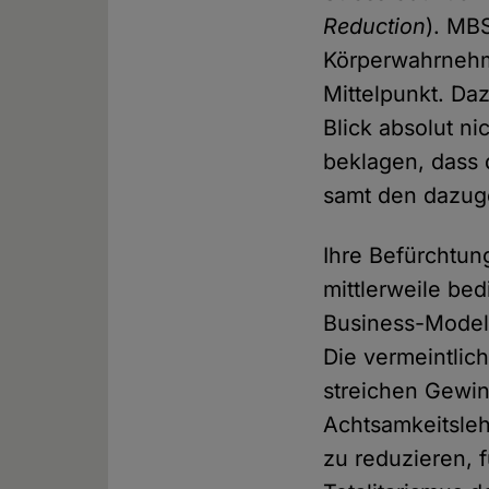
Reduction
). MB
Körperwahrnehm
Mittelpunkt. Da
Blick absolut ni
beklagen, dass 
samt den dazug
Ihre Befürchtung
mittlerweile be
Business-Modell
Die vermeintlic
streichen Gewinn
Achtsamkeitslehr
zu reduzieren, 