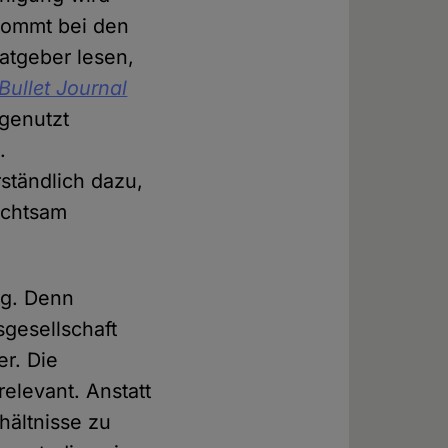
 kommt bei den
atgeber lesen,
Bullet Journal
genutzt
.
ständlich dazu,
achtsam
nug. Denn
sgesellschaft
r. Die
elevant. Anstatt
hältnisse zu