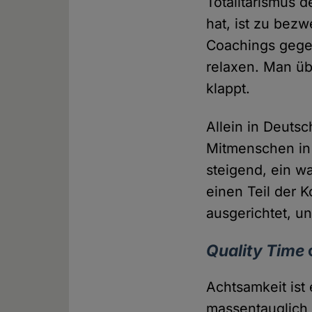
Totalitarismus 
hat, ist zu bez
Coachings gegen
relaxen. Man üb
klappt.
Allein in Deutsc
Mitmenschen in
steigend, ein 
einen Teil der K
ausgerichtet, u
Quality Time
Achtsamkeit ist
massentauglich s