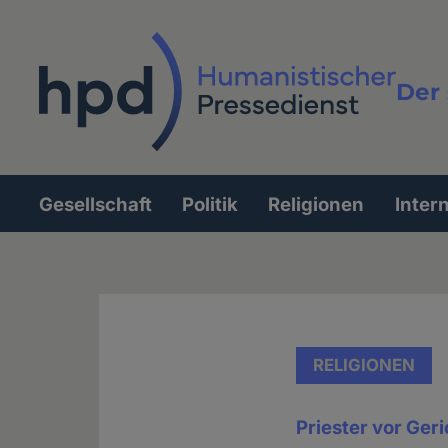
Direkt
zum
Inhalt
Der 
Vollt
Gesellschaft
Politik
Religionen
Inter
Hauptnavigation
RELIGIONEN
Priester vor Geri