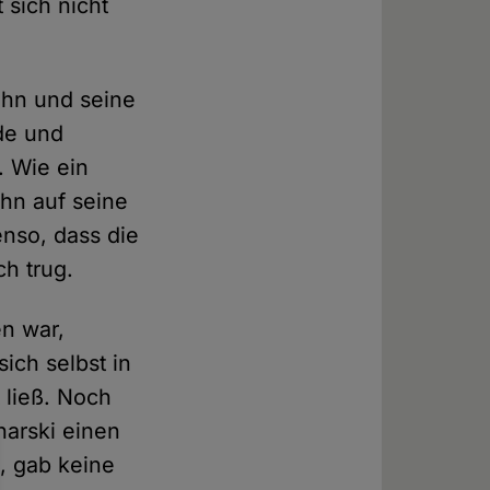
 sich nicht
ihn und seine
de und
. Wie ein
hn auf seine
enso, dass die
ch trug.
n war,
sich selbst in
 ließ. Noch
harski einen
, gab keine