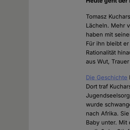
Heute geht der 
Tomasz Kucharsk
Lächeln. Mehr ve
haben mit seine
Für ihn bleibt e
Rationalität hin
aus Wut, Traue
Die Geschichte
Dort traf Kuchar
Jugendseelsorger
wurde schwanger
nach Afrika. Si
Baby unter. Mit