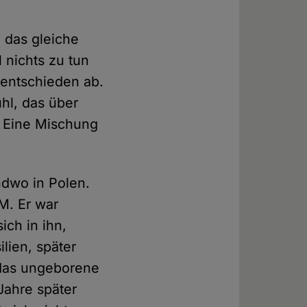
 das gleiche
 nichts zu tun
 entschieden ab.
ühl, das über
t. Eine Mischung
ndwo in Polen.
 M. Er war
ich in ihn,
lien, später
 das ungeborene
Jahre später