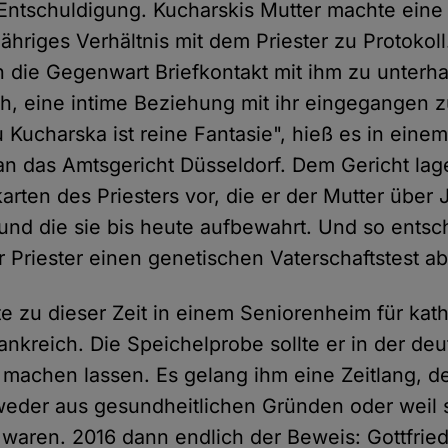
 Entschuldigung. Kucharskis Mutter machte ei
jähriges Verhältnis mit dem Priester zu Protokoll.
n die Gegenwart Briefkontakt mit ihm zu unterhal
ch, eine intime Beziehung mit ihr eingegangen z
u Kucharska ist reine Fantasie", hieß es in eine
an das Amtsgericht Düsseldorf. Dem Gericht lage
arten des Priesters vor, die er der Mutter über
 und die sie bis heute aufbewahrt. Und so entsc
r Priester einen genetischen Vaterschaftstest a
te zu dieser Zeit in einem Seniorenheim für kat
ankreich. Die Speichelprobe sollte er in der de
 machen lassen. Es gelang ihm eine Zeitlang, d
weder aus gesundheitlichen Gründen oder weil 
 waren. 2016 dann endlich der Beweis: Gottfried