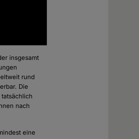
 der insgesamt
hungen
weltweit rund
ierbar. Die
 tatsächlich
 ihnen nach
mindest eine