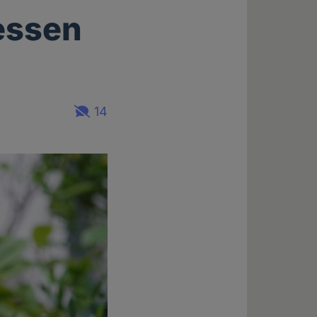
essen
14