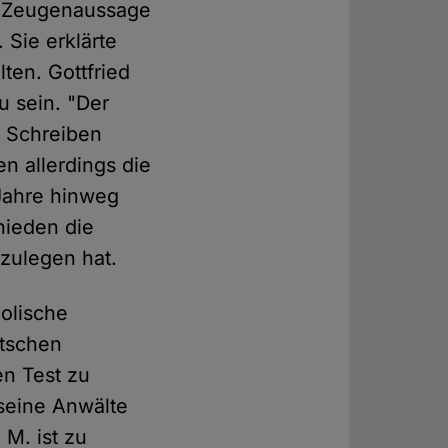
ne Zeugenaussage
 Sie erklärte
ten. Gottfried
u sein. "Der
m Schreiben
n allerdings die
 Jahre hinweg
hieden die
bzulegen hat.
holische
utschen
en Test zu
seine Anwälte
 M. ist zu