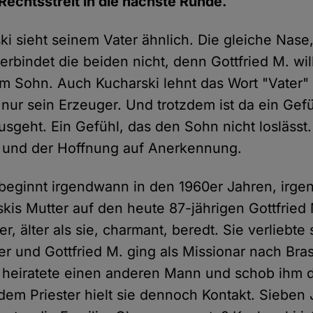
Rechtsstreit in die nächste Runde.
i sieht seinem Vater ähnlich. Die gleiche Nase,
rbindet die beiden nicht, denn Gottfried M. will
m Sohn. Auch Kucharski lehnt das Wort "Vater"
r nur sein Erzeuger. Und trotzdem ist da ein Gef
ausgeht. Ein Gefühl, das den Sohn nicht losläss
r und der Hoffnung auf Anerkennung.
beginnt irgendwann in den 1960er Jahren, irge
skis Mutter auf den heute 87-jährigen Gottfried
, älter als sie, charmant, beredt. Sie verliebte s
 und Gottfried M. ging als Missionar nach Brasi
e heiratete einen anderen Mann und schob ihm
 dem Priester hielt sie dennoch Kontakt. Sieben 