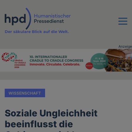
Direkt
zum
Inhalt
Menu
Der säkulare Blick auf die Welt.
Anzeige
Advertising
vor
Inhalt
WISSENSCHAFT
Soziale Ungleichheit
beeinflusst die