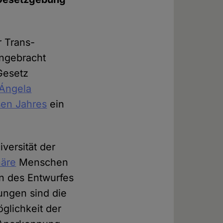
r Trans-
ingebracht
Gesetz
Ángela
sen Jahres
ein
iversität der
näre
Menschen
n des Entwurfes
ungen sind die
glichkeit der