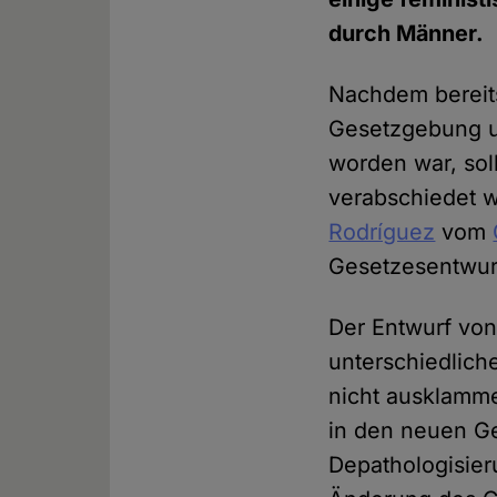
durch Männer.
Nachdem bereit
Gesetzgebung 
worden war, sol
verabschiedet 
Rodríguez
vom
Gesetzesentwurf
Der Entwurf von 
unterschiedlich
nicht ausklamm
in den neuen G
Depathologisier