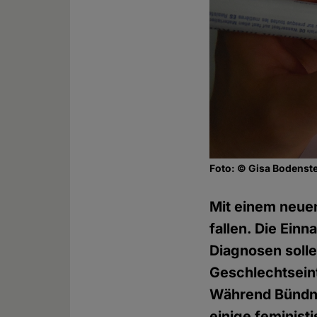
Foto: © Gisa Bodenst
Mit einem neue
fallen. Die Ei
Diagnosen soll
Geschlechtseint
Während Bündni
einige feminis