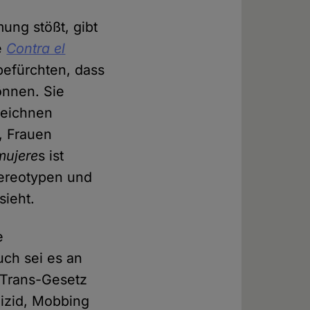
ung stößt, gibt
e
Contra el
efürchten, dass
önnen. Sie
zeichnen
, Frauen
mujere
s ist
tereotypen und
sieht.
e
ch sei es an
 Trans-Gesetz
uizid, Mobbing