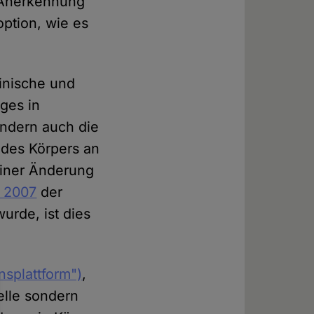
 Anerkennung
option, wie es
inische und
ges in
ondern auch die
des Körpers an
einer Änderung
 2007
der
urde, ist dies
nsplattform")
,
velle sondern