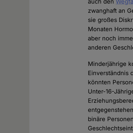
auch den
Wegfa
zwanghaft an G
sie großes Disk
Monaten Hormon
aber noch imme
anderen Geschl
Minderjährige k
Einverständnis 
könnten Persone
Unter-16-Jährig
Erziehungsberec
entgegenstehen 
binäre Personen
Geschlechtsein