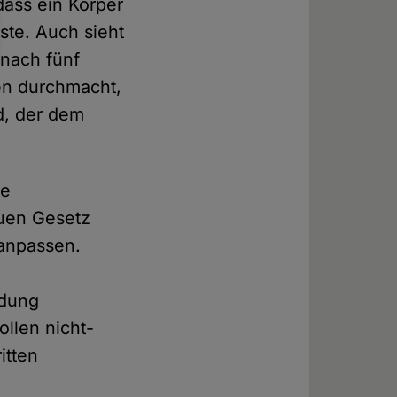
dass ein Körper
te. Auch sieht
 nach fünf
en durchmacht,
d, der dem
ne
euen Gesetz
 anpassen.
idung
ollen nicht-
itten