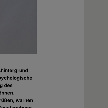
shintergrund
psychologische
ng des
können.
grüßen, warnen
 Gesetzgebung