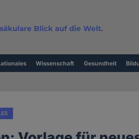
säkulare Blick auf die Welt.
extsuche
nationales
Wissenschaft
Gesundheit
Bild
LES
n: Vorlage für neue