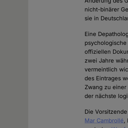
Änderung des G
nicht-binärer Ge
sie in Deutschla
Eine Depatholog
psychologische
offiziellen Dok
zwei Jahre wäh
vermeintlich wi
des Eintrages w
Zwang zu einer 
der nächste logi
Die Vorsitzend
Mar Cambrollé
,