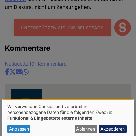
um Diskurs, nicht um Zensur gehen.
Kommentare
Netiquette für Kommentare
Share
news
Wir verwenden Cookies und verarbeiten
Verwendung
personenbezogene Daten für die folgenden Zwecke:
Funktional & Eingebettete externe Inhalte
.
von
personenbezogenen
Anpassen
Ablehnen
Akzeptieren
Hella Camargo