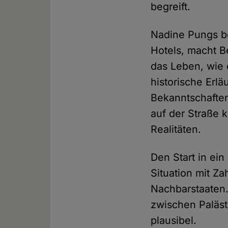
begreift.
Nadine Pungs be
Hotels, macht B
das Leben, wie e
historische Erl
Bekanntschaften
auf der Straße k
Realitäten.
Den Start in ei
Situation mit Z
Nachbarstaaten.
zwischen Palästi
plausibel.