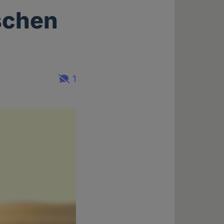
schen
1