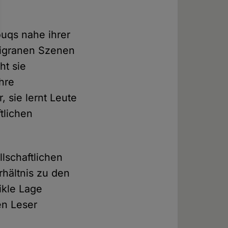
ouqs nahe ihrer
iligranen Szenen
ht sie
hre
 sie lernt Leute
tlichen
lschaftlichen
rhältnis zu den
ikle Lage
en Leser