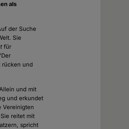
sen als
Auf der Suche
elt. Sie
t
für
 "Der
t rücken und
Allein und mit
eg und erkundet
e Vereinigten
ie reitet mit
tzern, spricht