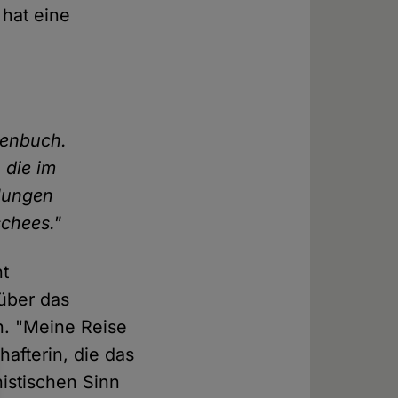
 hat eine
henbuch.
 die im
lungen
schees."
nt
über das
n. "Meine Reise
hafterin, die das
istischen Sinn