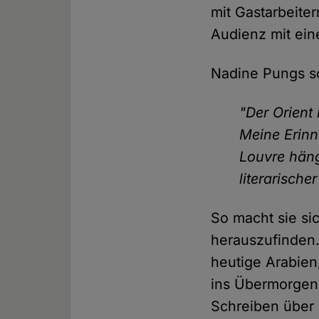
mit Gastarbeiter
Audienz mit ein
Nadine Pungs sch
"Der Orient
Meine Erinn
Louvre hän
literarische
So macht sie si
herauszufinden.
heutige Arabien
ins Übermorgenla
Schreiben über 