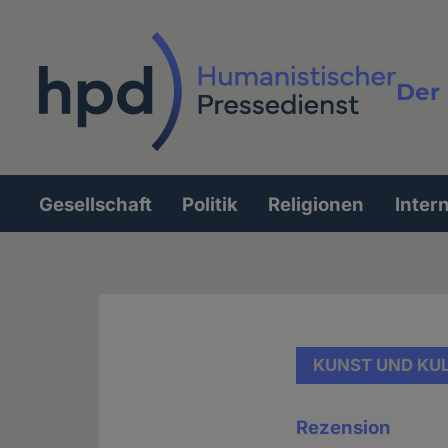
Direkt
zum
Inhalt
Der 
Vollt
Gesellschaft
Politik
Religionen
Inter
Hauptnavigation
KUNST UND KU
Rezension