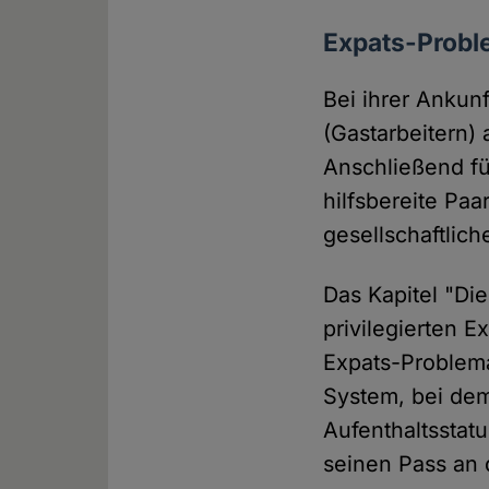
Expats-Proble
Bei ihrer Ankun
(Gastarbeitern)
Anschließend fü
hilfsbereite Paa
gesellschaftlic
Das Kapitel "Die
privilegierten E
Expats-Problemat
System, bei dem
Aufenthaltsstat
seinen Pass an 