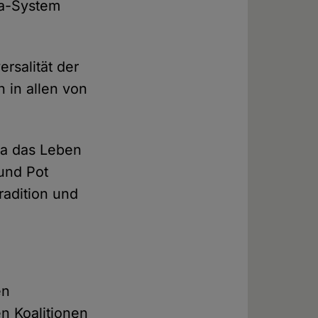
la-System
rsalität der
 in allen von
ra das Leben
 und Pot
adition und
en
n Koalitionen