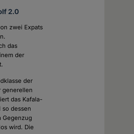
lf 2.0
 von zwei Expats
n.
ch das
einem der
t.
ldklasse der
r generellen
iert das Kafala-
d so dessen
im Gegenzug
os wird. Die