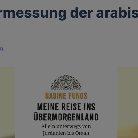
rmessung der arabi
nn