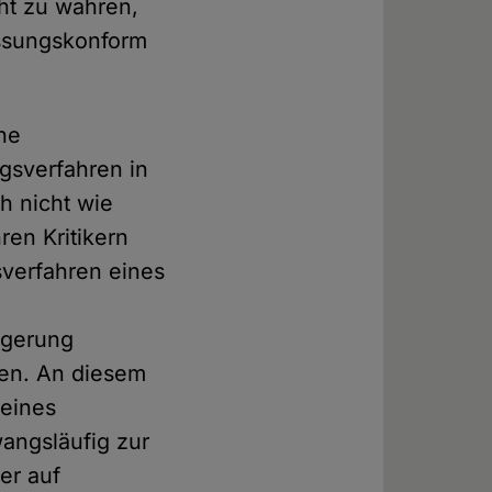
ht zu wahren,
assungskonform
he
gsverfahren in
ch nicht wie
ren Kritikern
verfahren eines
igerung
den. An diesem
 eines
wangsläufig zur
er auf