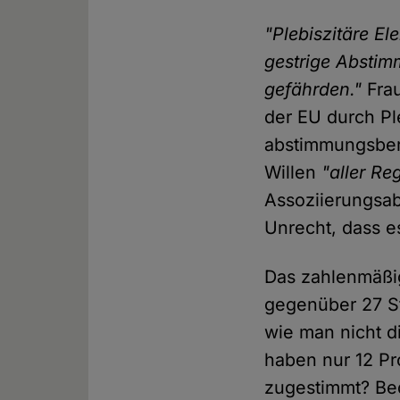
"Plebiszitäre El
gestrige Abstim
gefährden."
Frau
der EU durch Pl
abstimmungsbere
Willen
"aller Re
Assoziierungsab
Unrecht, dass es
Das zahlenmäßig
gegenüber 27 St
wie man nicht d
haben nur 12 P
zugestimmt? Bed