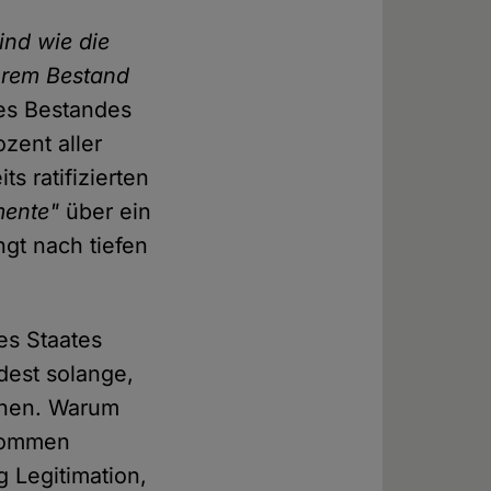
ind wie die
ihrem Bestand
es Bestandes
zent aller
s ratifizierten
mente"
über ein
gt nach tiefen
es Staates
dest solange,
gehen. Warum
bkommen
 Legitimation,