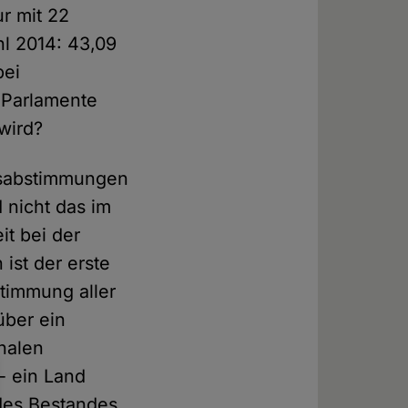
r mit 22
hl 2014: 43,09
bei
 Parlamente
wird?
ksabstimmungen
 nicht das im
it bei der
ist der erste
timmung aller
über ein
onalen
- ein Land
des Bestandes