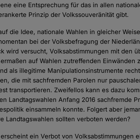
ene eine Entsprechung für das in allen nationa
rankerte Prinzip der Volkssouveränität gibt.
f die Idee, nationale Wahlen in gleicher Weise
 momentan bei der Volksbefragung der Niederlän
k wird versucht, Volksabstimmungen mit den üb
chermaßen auf Wahlen zutreffenden Einwänden 
und als illegitime Manipulationsinstrumente rech
llen, die mit sachfremden Parolen nur pauschal
test transportieren. Zweifellos kann es dazu k
 den Landtagswahlen Anfang 2016 sachfremde P
spolitik einsammeln konnte. Folgert aber jem
re Landtagswahlen sollten verboten werden?
erscheint ein Verbot von Volksabstimmungen e