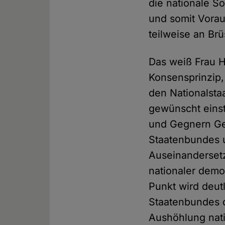
die nationale S
und somit Vora
teilweise an Br
Das weiß Frau H
Konsensprinzip,
den Nationalstaa
gewünscht einste
und Gegnern Ge
Staatenbundes u
Auseinanderset
nationaler demo
Punkt wird deutl
Staatenbundes d
Aushöhlung nati