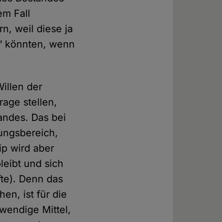
em Fall
n, weil diese ja
"
könnten, wenn
illen der
rage stellen,
andes. Das bei
gungsbereich,
ip wird aber
leibt und sich
rfte). Denn das
en, ist für die
wendige Mittel,