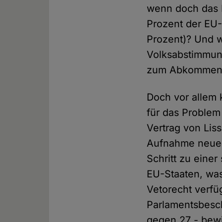
wenn doch das 
Prozent der EU-
Prozent)? Und w
Volksabstimmung
zum Abkommen b
Doch vor allem
für das Problem
Vertrag von Lis
Aufnahme neuer 
Schritt zu eine
EU-Staaten, was
Vetorecht verfü
Parlamentsbesch
gegen 27 - bew