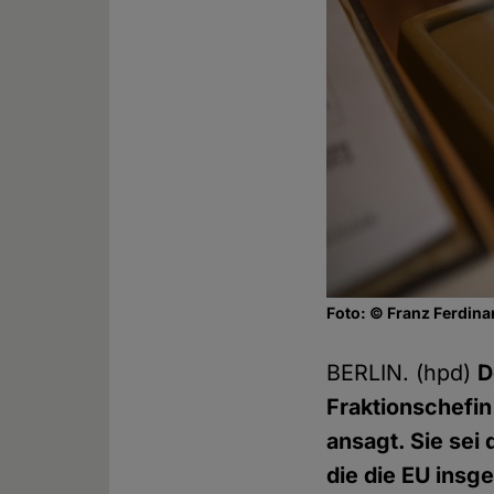
Foto: © Franz Ferdina
BERLIN. (hpd)
D
Fraktionschefi
ansagt. Sie sei
die die EU insg