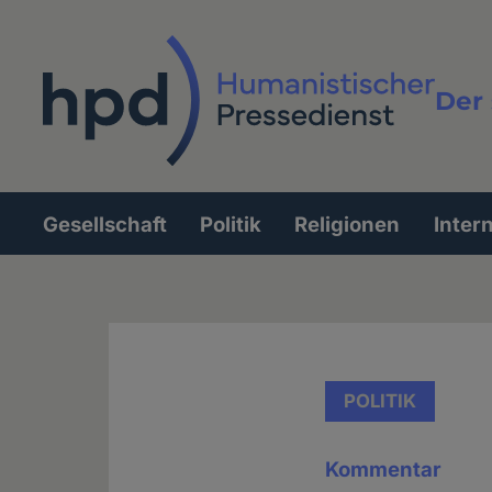
Direkt
zum
Inhalt
Der 
Vollt
Gesellschaft
Politik
Religionen
Inter
Hauptnavigation
POLITIK
Kommentar