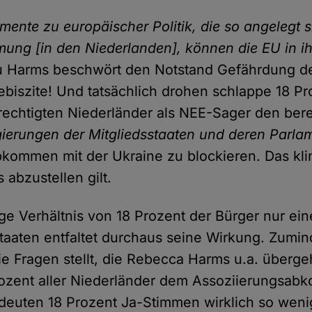
emente zu europäischer Politik, die so angelegt s
mung [in den Niederlanden], können die EU in 
 Harms beschwört den Notstand Gefährdung d
ebiszite! Und tatsächlich drohen schlappe 18 Pro
chtigten Niederländer als NEE-Sager den bereit
gierungen der Mitgliedsstaaten und deren Parla
kommen mit der Ukraine zu blockieren. Das klin
 abzustellen gilt.
e Verhältnis von 18 Prozent der Bürger nur ein
aaten entfaltet durchaus seine Wirkung. Zumin
ie Fragen stellt, die Rebecca Harms u.a. über
rozent aller Niederländer dem Assoziierungsa
euten 18 Prozent Ja-Stimmen wirklich so wenig