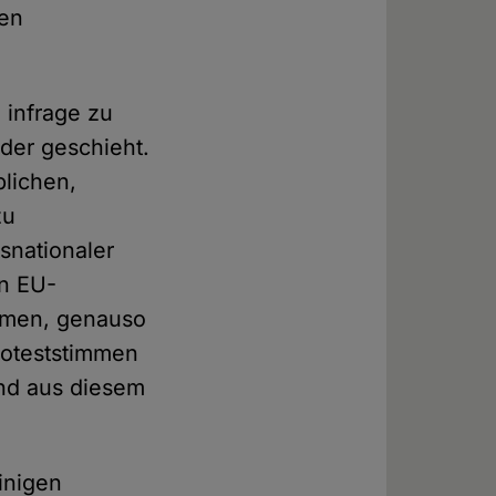
len
 infrage zu
der geschieht.
lichen,
zu
tsnationaler
en EU-
ommen, genauso
roteststimmen
and aus diesem
inigen