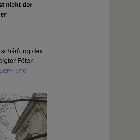
t nicht der
der
rschärfung des
igter Föten
auen- und