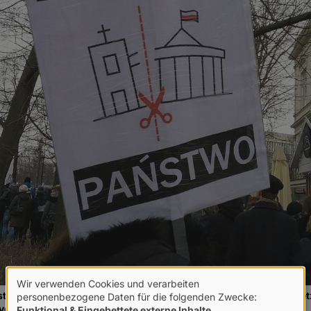
Wir verwenden Cookies und verarbeiten
Verwendung
trationszug wiesen auf das Grundproblem der restriktiven Geset
personenbezogene Daten für die folgenden Zwecke:
on Staat und Kirche. © Diana Siebert
Funktional & Eingebettete externe Inhalte
.