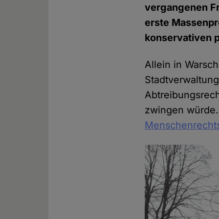
vergangenen Fre
erste Massenpro
konservativen 
Allein in Warsc
Stadtverwaltun
Abtreibungsrech
zwingen würde.
Menschenrechts