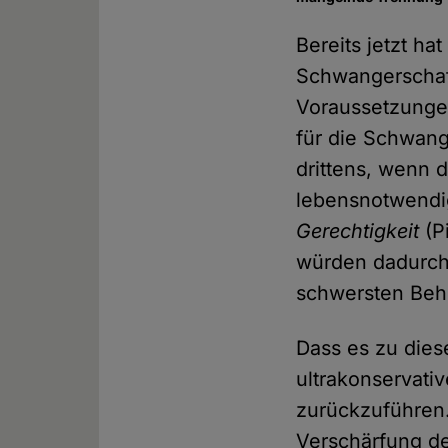
Bereits jetzt h
Schwangerschaft
Voraussetzungen
für die Schwang
drittens, wenn 
lebensnotwendi
Gerechtigkeit
(P
würden dadurch 
schwersten Beh
Dass es zu dies
ultrakonservati
zurückzuführen
Verschärfung d