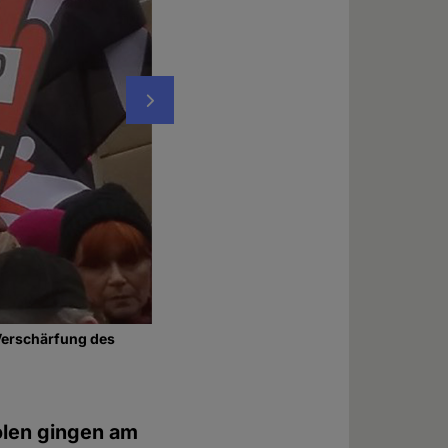
Nächstes
Verschärfung des
© Diana Siebert
olen gingen am