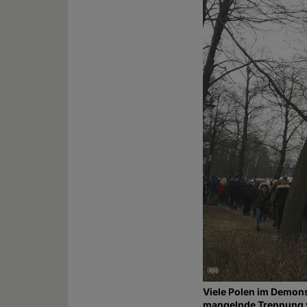
Viele Polen im Demons
mangelnde Trennung v