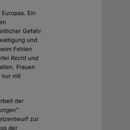
 Europas. Ein
ten
itlicher Gefahr
ewaltigung und
 beim Fehlen
rtei
Recht und
allen. Frauen
 nur mit
rbeit der
bungen"
etzentwurf zur
ss der