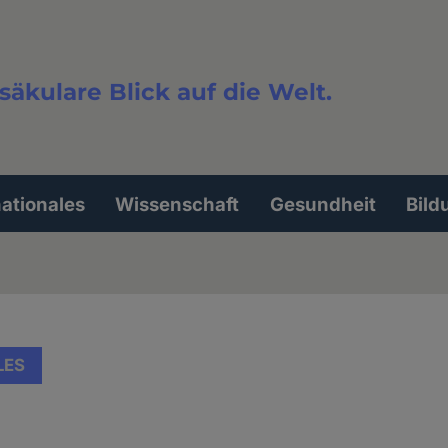
säkulare Blick auf die Welt.
extsuche
nationales
Wissenschaft
Gesundheit
Bild
LES