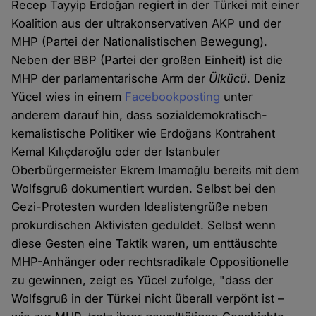
Recep Tayyip Erdoğan regiert in der Türkei mit einer
Koalition aus der ultrakonservativen AKP und der
MHP (Partei der Nationalistischen Bewegung).
Neben der BBP (Partei der großen Einheit) ist die
MHP der parlamentarische Arm der
Ülkücü
. Deniz
Yücel wies in einem
Facebookposting
unter
anderem darauf hin, dass sozialdemokratisch-
kemalistische Politiker wie Erdoğans Kontrahent
Kemal Kılıçdaroğlu oder der Istanbuler
Oberbürgermeister Ekrem Imamoğlu bereits mit dem
Wolfsgruß dokumentiert wurden. Selbst bei den
Gezi-Protesten wurden Idealistengrüße neben
prokurdischen Aktivisten geduldet. Selbst wenn
diese Gesten eine Taktik waren, um enttäuschte
MHP-Anhänger oder rechtsradikale Oppositionelle
zu gewinnen, zeigt es Yücel zufolge, "dass der
Wolfsgruß in der Türkei nicht überall verpönt ist –