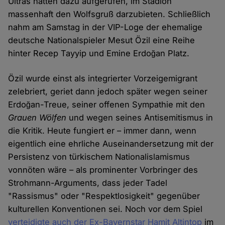
Ultras hatten dazu aufgerufen, im Stadion
massenhaft den Wolfsgruß darzubieten. Schließlich
nahm am Samstag in der VIP-Loge der ehemalige
deutsche Nationalspieler Mesut Özil eine Reihe
hinter Recep Tayyip und Emine Erdoğan Platz.
Özil wurde einst als integrierter Vorzeigemigrant
zelebriert, geriet dann jedoch später wegen seiner
Erdoğan-Treue, seiner offenen Sympathie mit den
Grauen Wölfen
und wegen seines Antisemitismus in
die Kritik. Heute fungiert er – immer dann, wenn
eigentlich eine ehrliche Auseinandersetzung mit der
Persistenz von türkischem Nationalislamismus
vonnöten wäre – als prominenter Vorbringer des
Strohmann-Arguments, dass jeder Tadel
"Rassismus" oder "Respektlosigkeit" gegenüber
kulturellen Konventionen sei. Noch vor dem Spiel
verteidigte auch der Ex-Bayernstar Hamit Altintop
im