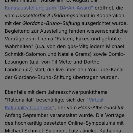
Effekt hinaus!" wurde am 15. August die
Kunstausstellung zum "DA-Art-Award"
eröffnet, die
vom
Düsseldorfer Aufklärungsdienst
in Kooperation
mit der
Giordano-Bruno-Stiftung
ausgerichtet wurde.
Begleitend zur Ausstellung fanden wissenschaftliche
Vorträge zum Thema "Fakten, Fakes und gefühlte
Wahrheiten" (u.a. von den gbs-Mitgliedern Michael
Schmidt-Salomon und Natalie Grams) sowie Comic-
Lesungen (u.a. von Til Mette und Dorthe
Landschulz) statt, die live über den YouTube-Kanal
der Giordano-Bruno-Stiftung übertragen wurden.
Ebenfalls mit dem Jahresschwerpunktthema
"Rationalität" beschäftigte sich der "
Virtual
Rationality Congress
", der vom
Hans-Albert-Institut
Anfang September veranstaltet wurde. Die Vorträge
des hochkarätig besetzten Online-Symposiums mit
Michael Schmidt-Salomon, Lutz Jäncke, Katharina