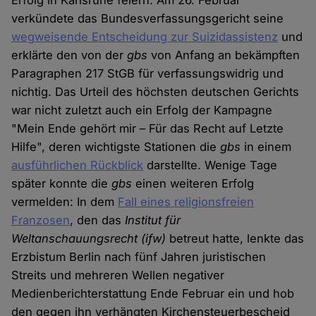
Erfolg in Karlsruhe feiern: Am 26. Februar
verkündete das Bundesverfassungsgericht seine
wegweisende Entscheidung zur Suizidassistenz
und
erklärte den von der
gbs
von Anfang an bekämpften
Paragraphen 217 StGB für verfassungswidrig und
nichtig. Das Urteil des höchsten deutschen Gerichts
war nicht zuletzt auch ein Erfolg der Kampagne
"Mein Ende gehört mir – Für das Recht auf Letzte
Hilfe", deren wichtigste Stationen die
gbs
in einem
ausführlichen Rückblick
darstellte. Wenige Tage
später konnte die
gbs
einen weiteren Erfolg
vermelden: In dem
Fall eines religionsfreien
Franzosen
, den das
Institut für
Weltanschauungsrecht (ifw)
betreut hatte, lenkte das
Erzbistum Berlin nach fünf Jahren juristischen
Streits und mehreren Wellen negativer
Medienberichterstattung Ende Februar ein und hob
den gegen ihn verhängten Kirchensteuerbescheid