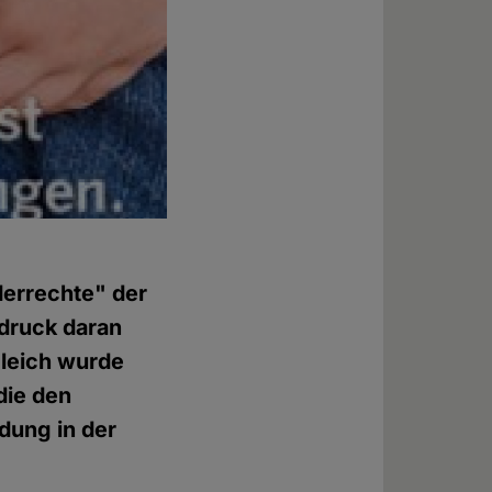
derrechte" der
druck daran
gleich wurde
die den
dung in der