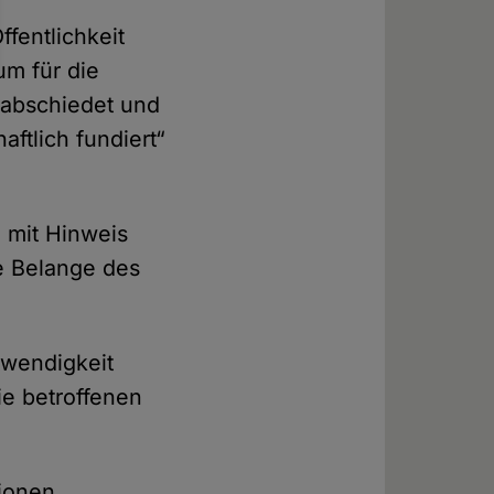
fentlichkeit
ium für die
rabschiedet und
ftlich fundiert“
e mit Hinweis
ie Belange des
otwendigkeit
ie betroffenen
ionen,