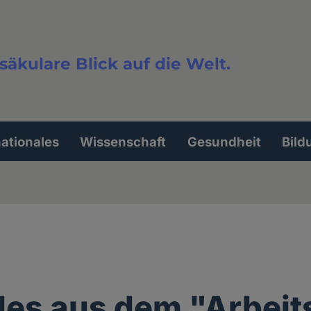
säkulare Blick auf die Welt.
extsuche
nationales
Wissenschaft
Gesundheit
Bild
les aus dem "Arbeit