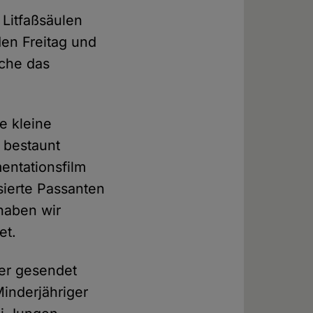
 Litfaßsäulen
en Freitag und
äche das
e kleine
 bestaunt
entationsfilm
ssierte Passanten
haben wir
et.
ier gesendet
inderjähriger