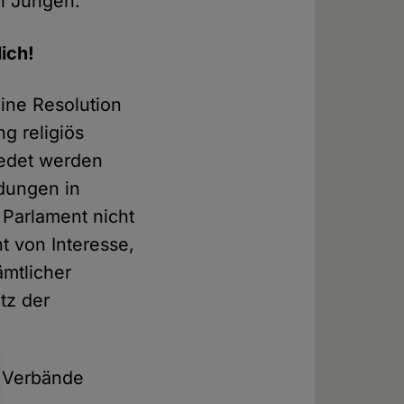
i Jungen.
lich!
eine Resolution
g religiös
edet werden
dungen in
 Parlament nicht
t von Interesse,
mtlicher
tz der
n Verbände