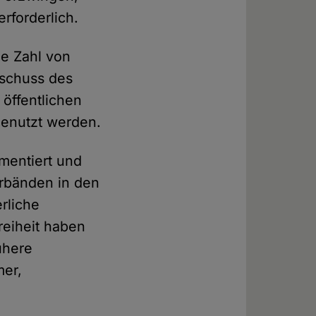
erforderlich.
che Zahl von
sschuss des
 öffentlichen
genutzt werden.
umentiert und
verbänden in den
rliche
reiheit haben
ühere
mer,