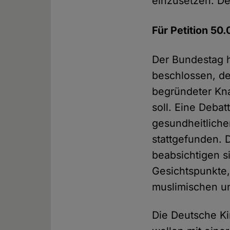
einzusetzen. D
Für Petition 50
Der Bundestag h
beschlossen, de
begründeter Kn
soll. Eine Deb
gesundheitliche
stattgefunden. 
beabsichtigen s
Gesichtspunkte
muslimischen un
Die Deutsche Ki