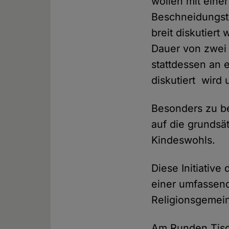
wollen mit eine
Beschneidungsth
breit diskutiert
Dauer von zwei 
stattdessen an 
diskutiert wird
Besonders zu be
auf die grundsä
Kindeswohls.
Diese Initiative
einer umfassend
Religionsgemei
Am Runden Tisch