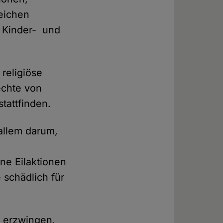
eichen
, Kinder- und
religiöse
echte von
tattfinden.
 allem darum,
ne Eilaktionen
 schädlich für
 erzwingen,