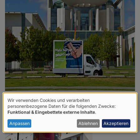
Wir verwenden Cookies und verarbeiten
Verwendung
personenbezogene Daten für die folgenden Zwecke:
Funktional & Eingebettete externe Inhalte
.
von
personenbezogenen
Anpassen
Ablehnen
Akzeptieren
Daten